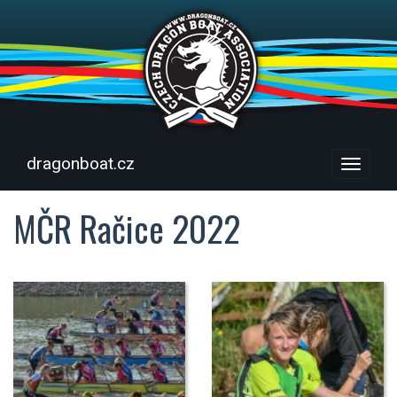
dragonboat.cz
Menu
MČR Račice 2022