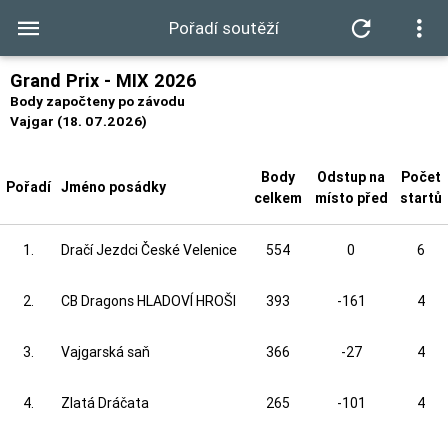
Pořadí soutěží
Grand Prix - MIX 2026
Body započteny po závodu
Vajgar (18. 07.2026)
Body
Odstup na
Počet
Pořadí
Jméno posádky
celkem
místo před
startů
1.
Dračí Jezdci České Velenice
554
0
6
2.
CB Dragons HLADOVÍ HROŠI
393
-161
4
3.
Vajgarská saň
366
-27
4
4.
Zlatá Dráčata
265
-101
4