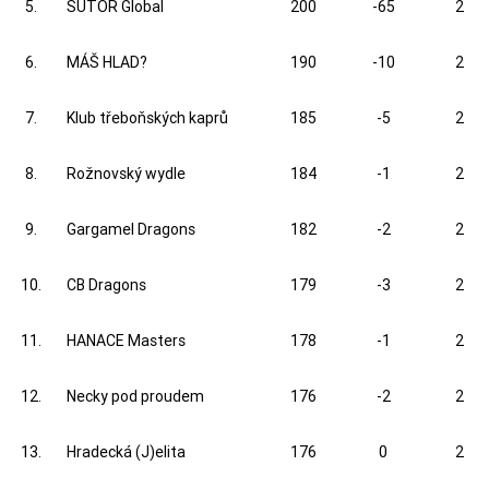
5.
SUTOR Global
200
-65
2
6.
MÁŠ HLAD?
190
-10
2
7.
Klub třeboňských kaprů
185
-5
2
8.
Rožnovský wydle
184
-1
2
9.
Gargamel Dragons
182
-2
2
10.
CB Dragons
179
-3
2
11.
HANACE Masters
178
-1
2
12.
Necky pod proudem
176
-2
2
13.
Hradecká (J)elita
176
0
2