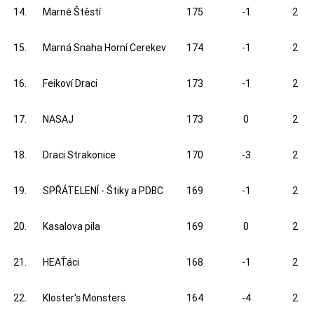
14.
Marné Štěstí
175
-1
2
15.
Marná Snaha Horní Cerekev
174
-1
2
16.
Feikoví Draci
173
-1
2
17.
NASAJ
173
0
2
18.
Draci Strakonice
170
-3
2
19.
SPŘÁTELENÍ - Štiky a PDBC
169
-1
2
20.
Kasalova pila
169
0
2
21.
HEAŤáci
168
-1
2
22.
Kloster's Monsters
164
-4
2