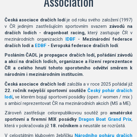
Association
Česká asociace dračích lodí
je od roku svého založení (1997)
v ČR jediným zastřešujícím sportovním svazem
závodů na
dračích lodích - dragonboat racing,
který zastupuje ČR v
mezinárodních organizacích
IDBF
- Mezinárodní federace
dračích lodí a
EDBF
- Evropská federace dračích lodí
.
Posláním ČADL je propagace dračích lodí, pořádání závodů
a akcí na dračích lodích, organizace a řízení reprezentace
ČR a celého hnutí tohoto sporotvního odvětví směrem k
národním i mezinárodním institucím.
Česká asociace dračích lodí
založila a v roce 2025 pořádal již
22. ročník nejvyšší sportovní soutěže
Český pohár dračích
lodí
,
ve kterém bojují sportovní posádky (open / women / mix )
s ambicí reprezentovat ČR na mezinárodních akcích (MS a ME).
Zároveň zastřešuje celorepublikovou soutěž pro
amatérské
sportovní a firemní MIX posádky
Dragon Boat Grand Prix
,
která v pokračovala již
18. ročníkem
a neustále se rozrůstá.
V celostátním klubovém žebříčku
Národního poháru dračích