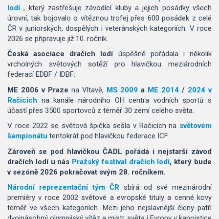
lodí
, který zastřešuje závodící kluby a jejich posádky všech
úrovní, tak bojovalo o vítěznou trofej přes 600 posádek z celé
ČR v juniorských, dospělých i veteránských kategoriích. V roce
2026 se připravuje již 10. ročník.
Česká asociace dračích lodí
úspěšně pořádala i několik
vrcholných světových sotěží pro hlavičkou meziárodních
federací EDBF / IDBF:
ME 2006 v Praze
na Vltavě,
MS 2009
a
ME 2014
/
2024 v
Račicích
na kanále národního OH centra vodních sportů s
účastí přes 3500 sportovců z téměř 30 zemí celého světa.
V roce 2022 se světová špička sešla v Račicích na
světovém
šampionátu
tentokrát pod hlavičkou federace ICF.
Zároveň se pod hlavičkou ČADL pořádá i nejstarší závod
dračích lodí u nás
Pražský festival dračích lodí
, který bude
v sezóně 2026
pokračovat
svým 28. ročníkem.
Národní reprezentační tým ČR
sbírá od své mezinárodní
premiéry v roce 2002 světové a evropské tituly a cenné kovy
téměř ve všech kategoriích. Mezi jeho nejslavnější členy patří
dvojnásobný olympijský vítěz a mistr světa i Evropy v kanoistice