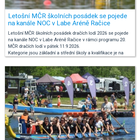
Letošní MČR školních posádek se pojede
na kanále NOC v Labe Aréně Račice
Letošní MČR školních posádek dračích lodí 2026 se pojede
na kanále NOC v Labe Aréně Račice v rámci programu 20.
MČR dračích lodí v pátek 11.9.2026.
Kategorie jsou základní a střední školy a kvalifikace je na
základě výsledků regionálních závodů.