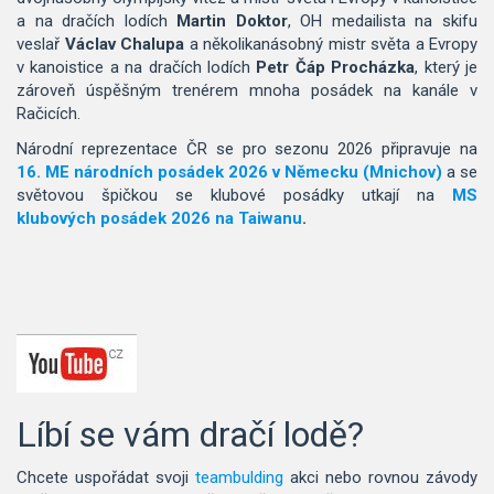
a na dračích lodích
Martin Doktor
, OH medailista na skifu
veslař
Václav Chalupa
a
několikanásobný mistr světa a Evropy
v kanoistice a na dračích lodích
Petr Čáp Procházka
, který je
zároveň úspěšným trenérem mnoha posádek na kanále v
Račicích.
Národní reprezentace ČR se pro sezonu 2026 připravuje na
16. ME národních posádek 2026 v Německu (Mnichov)
a se
světovou špičkou se klubové posádky utkají na
MS
klubových
posádek
2026 na Taiwanu
.
Líbí se vám dračí lodě?
Chcete uspořádat svoji
teambulding
akci nebo rovnou závody