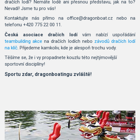
dračích lodí? Nemáte lodě ani přesnou představu, jak na to?
Nevadí! Jsme tu pro vás!
Kontaktujte nás přímo na office@dragonboat.cz nebo na
telefonu +420 775 22 00 11.
Česká asociace dračích lodí
vám nabízí uspořádání
teambuilding akce
na dračích lodích nebo
závodů dračích lodí
na klíč
. Přijedeme kamkoliv, kde je alespoň trochu vody.
Těšíme se, že i vy propadnete kouzlu této nejtýmovější
sportovní disciplíny!
Sportu zdar, dragonboatingu zvláště!