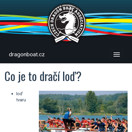
dragonboat.cz
Menu
Co je to dračí loď?
loď
tvaru