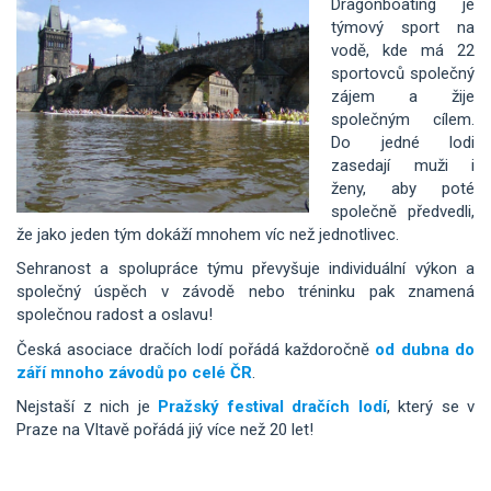
Dragonboating je
týmový sport na
vodě, kde má 22
sportovců společný
zájem a žije
společným cílem.
Do jedné lodi
zasedají muži i
ženy, aby poté
společně předvedli,
že jako jeden tým dokáží mnohem víc než jednotlivec.
Sehranost a spolupráce týmu převyšuje individuální výkon a
společný úspěch v závodě nebo tréninku pak znamená
společnou radost a oslavu!
Česká asociace dračích lodí pořádá každoročně
od dubna do
září mnoho závodů po celé ČR
.
Nejstaší z nich je
Pražský festival dračích lodí
, který se v
Praze na Vltavě pořádá jiý více než 20 let!