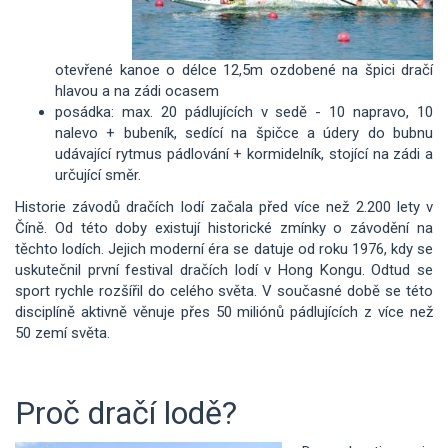
otevřené kanoe o délce 12,5m ozdobené na špici dračí
hlavou a na zádi ocasem
posádka: max. 20 pádlujících v sedě - 10 napravo, 10
nalevo + bubeník, sedící na špičce a údery do bubnu
udávající rytmus pádlování + kormidelník, stojící na zádi a
určující směr.
Historie závodů dračích lodí začala před více než 2.200 lety v
Číně. Od této doby existují historické zmínky o závodění na
těchto lodích. Jejich moderní éra se datuje od roku 1976, kdy se
uskutečnil první festival dračích lodí v Hong Kongu. Odtud se
sport rychle rozšířil do celého světa. V současné době se této
disciplíně aktivně věnuje přes 50 miliónů pádlujících z více než
50 zemí světa.
Proč dračí lodě?