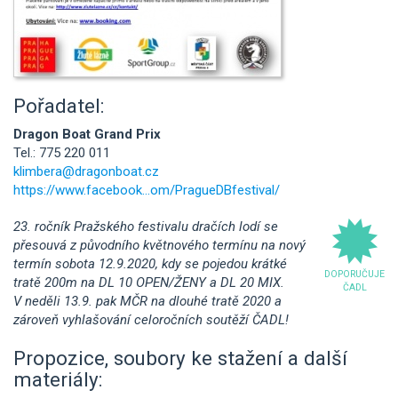
Pořadatel:
Dragon Boat Grand Prix
Tel.: 775 220 011
klimbera@dragonboat.cz
https://www.facebook...om/PragueDBfestival/
23. ročník Pražského festivalu dračích lodí se
přesouvá z původního květnového termínu na nový
termín sobota 12.9.2020, kdy se pojedou krátké
DOPORUČUJE
tratě 200m na DL 10 OPEN/ŽENY a DL 20 MIX.
ČADL
V neděli 13.9. pak MČR na dlouhé tratě 2020 a
zároveň vyhlašování celoročních soutěží ČADL!
Propozice, soubory ke stažení a další
materiály: