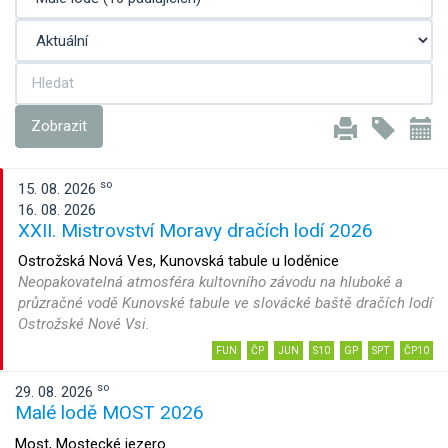
Zobrazit
so
15. 08. 2026
16. 08. 2026
XXII. Mistrovství Moravy dračích lodí 2026
Ostrožská Nová Ves, Kunovská tabule u loděnice
Neopakovatelná atmosféra kultovního závodu na hluboké a
průzračné vodě Kunovské tabule ve slovácké baště dračích lodí
Ostrožské Nové Vsi.
FUN
ČP
JUN
S10
GP
SPT
ČP10
so
29. 08. 2026
Malé lodě MOST 2026
Most, Mostecké jezero