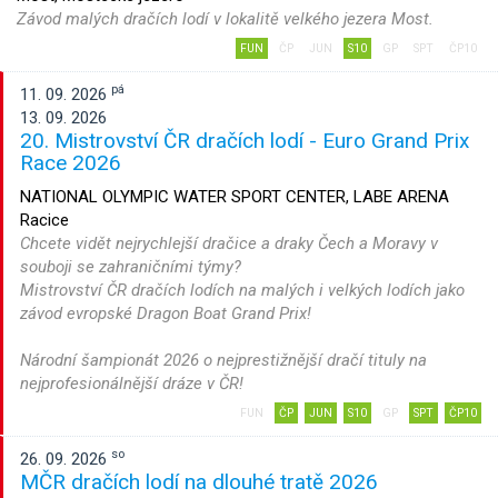
Závod malých dračích lodí v lokalitě velkého jezera Most.
FUN
ČP
JUN
S10
GP
SPT
ČP10
pá
11. 09. 2026
13. 09. 2026
20. Mistrovství ČR dračích lodí - Euro Grand Prix
Race 2026
NATIONAL OLYMPIC WATER SPORT CENTER, LABE ARENA
Racice
Chcete vidět nejrychlejší dračice a draky Čech a Moravy v
souboji se zahraničními týmy?
Mistrovství ČR dračích lodích na malých i velkých lodích jako
závod evropské Dragon Boat Grand Prix!
Národní šampionát 2026 o nejprestižnější dračí tituly na
nejprofesionálnější dráze v ČR!
FUN
ČP
JUN
S10
GP
SPT
ČP10
so
26. 09. 2026
MČR dračích lodí na dlouhé tratě 2026