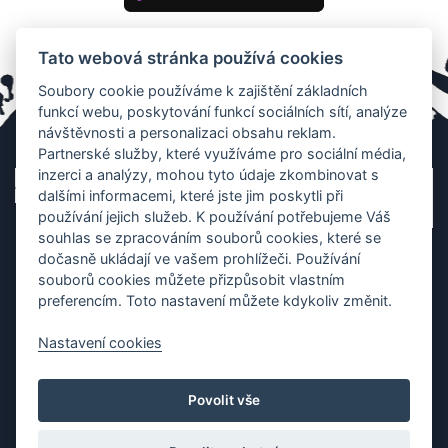
Tato webová stránka používá cookies
Soubory cookie používáme k zajištění základních
funkcí webu, poskytování funkcí sociálních sítí, analýze
návštěvnosti a personalizaci obsahu reklam.
Partnerské služby, které využíváme pro sociální média,
inzerci a analýzy, mohou tyto údaje zkombinovat s
dalšími informacemi, které jste jim poskytli při
používání jejich služeb. K používání potřebujeme Váš
souhlas se zpracováním souborů cookies, které se
dočasně ukládají ve vašem prohlížeči. Používání
souborů cookies můžete přizpůsobit vlastním
preferencím. Toto nastavení můžete kdykoliv změnit.
Nastavení cookies
Ochrana os. údajů
|
Cookies
|
Kontakt
|
Aplikace
Povolit vše
Copyright (c) 2010 - 2026
Česká asociace dračích lodí
, created
Partner-media.cz