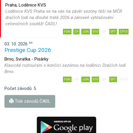
Praha, Loděnice KVS
Loděnice KVS Praha se na vás na závěr sezóny těší na MČR
dračích lodí na dlouhé tratě 2026 a zároveň vyhlašování
celoročních soutěží ČADL!
FUN
ČP
JUN
S10
GP
SPT
ČP10
so
03. 10. 2026
Prestige Cup 2026
Brno, Svratka - Pisárky
Klasické rozloučení s končící sezónou na loděnici Dračích lodí
Brno.
FUN
ČP
JUN
S10
GP
SPT
ČP10
Počet závodů: 5
Tisk závodů ČADL