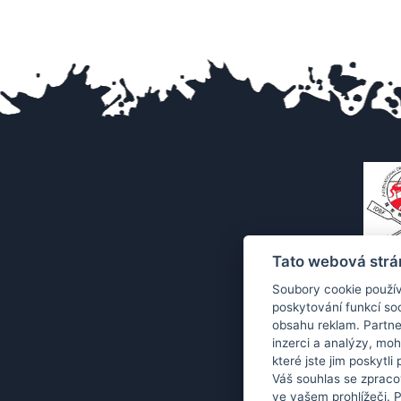
Tato webová strá
Soubory cookie použív
poskytování funkcí soc
obsahu reklam. Partne
inzerci a analýzy, mo
které jste jim poskytli
Váš souhlas se zpraco
ve vašem prohlížeči. 