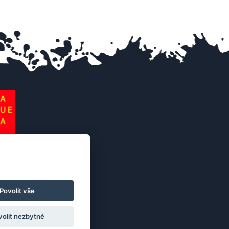
Povolit vše
volit nezbytné