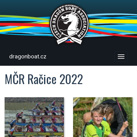
dragonboat.cz
Menu
MČR Račice 2022