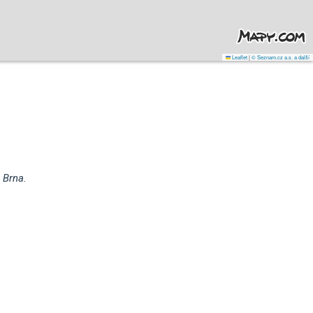
Leaflet
|
© Seznam.cz a.s. a další
 Brna.