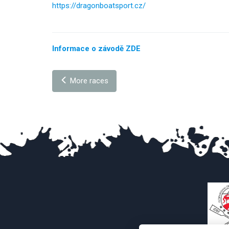
https://dragonboatsport.cz/
Informace o závodě ZDE
More races