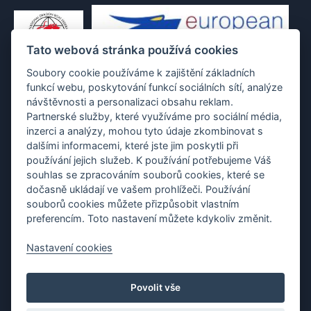
Tato webová stránka používá cookies
Soubory cookie používáme k zajištění základních
funkcí webu, poskytování funkcí sociálních sítí, analýze
návštěvnosti a personalizaci obsahu reklam.
Partnerské služby, které využíváme pro sociální média,
inzerci a analýzy, mohou tyto údaje zkombinovat s
dalšími informacemi, které jste jim poskytli při
používání jejich služeb. K používání potřebujeme Váš
souhlas se zpracováním souborů cookies, které se
dočasně ukládají ve vašem prohlížeči. Používání
souborů cookies můžete přizpůsobit vlastním
preferencím. Toto nastavení můžete kdykoliv změnit.
Nastavení cookies
Protection of personal data
|
Cookies
|
Contact
Povolit vše
Copyright (c) 2010 - 2026
Česká asociace dračích lodí
, created
Partner-media.cz