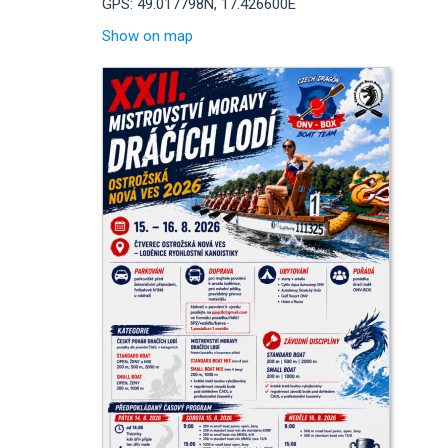
GPS: 49.017798N, 17.426600E
Show on map