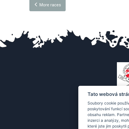
More races
Tato webová strá
Soubory cookie použív
poskytování funkcí soc
obsahu reklam. Partne
inzerci a analýzy, mo
které jste jim poskytli