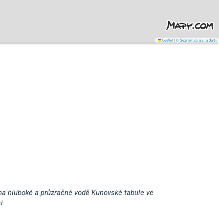
Leaflet
|
© Seznam.cz a.s. a další
na hluboké a průzračné vodě Kunovské tabule ve
i.