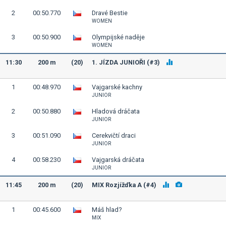
2
00:50.770
Dravé Bestie
WOMEN
3
00:50.900
Olympijské naděje
WOMEN
11:30
200 m
(20)
1. JÍZDA JUNIOŘI (#3)
1
00:48.970
Vajgarské kachny
JUNIOR
2
00:50.880
Hladová dráčata
JUNIOR
3
00:51.090
Cerekvičtí draci
JUNIOR
4
00:58.230
Vajgarská dráčata
JUNIOR
11:45
200 m
(20)
MIX Rozjížďka A (#4)
1
00:45.600
Máš hlad?
MIX