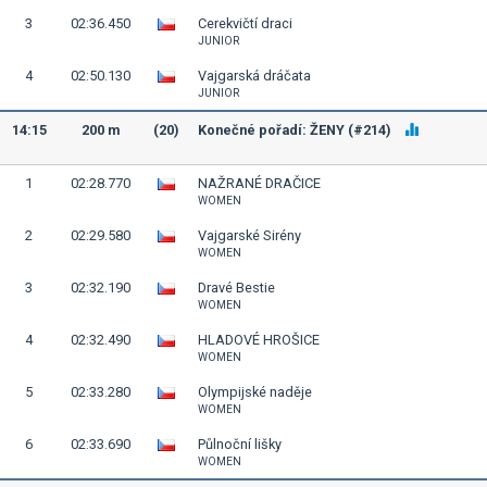
3
02:36.450
Cerekvičtí draci
JUNIOR
4
02:50.130
Vajgarská dráčata
JUNIOR
14:15
200 m
(20)
Konečné pořadí: ŽENY (#214)
1
02:28.770
NAŽRANÉ DRAČICE
WOMEN
2
02:29.580
Vajgarské Sirény
WOMEN
3
02:32.190
Dravé Bestie
WOMEN
4
02:32.490
HLADOVÉ HROŠICE
WOMEN
5
02:33.280
Olympijské naděje
WOMEN
6
02:33.690
Půlnoční lišky
WOMEN