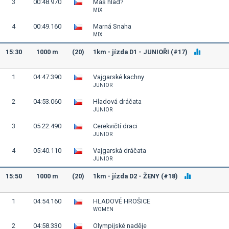
3
00:48.970
Máš hlad?
MIX
4
00:49.160
Marná Snaha
MIX
15:30
1000 m
(20)
1km - jízda D1 - JUNIOŘI (#17)
1
04:47.390
Vajgarské kachny
JUNIOR
2
04:53.060
Hladová dráčata
JUNIOR
3
05:22.490
Cerekvičtí draci
JUNIOR
4
05:40.110
Vajgarská dráčata
JUNIOR
15:50
1000 m
(20)
1km - jízda D2 - ŽENY (#18)
1
04:54.160
HLADOVÉ HROŠICE
WOMEN
2
04:58.330
Olympijské naděje