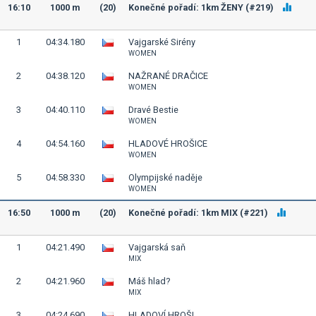
16:10
1000 m
(20)
Konečné pořadí: 1km ŽENY (#219)
1
04:34.180
Vajgarské Sirény
WOMEN
2
04:38.120
NAŽRANÉ DRAČICE
WOMEN
3
04:40.110
Dravé Bestie
WOMEN
4
04:54.160
HLADOVÉ HROŠICE
WOMEN
5
04:58.330
Olympijské naděje
WOMEN
16:50
1000 m
(20)
Konečné pořadí: 1km MIX (#221)
1
04:21.490
Vajgarská saň
MIX
2
04:21.960
Máš hlad?
MIX
3
04:24.690
HLADOVÍ HROŠI