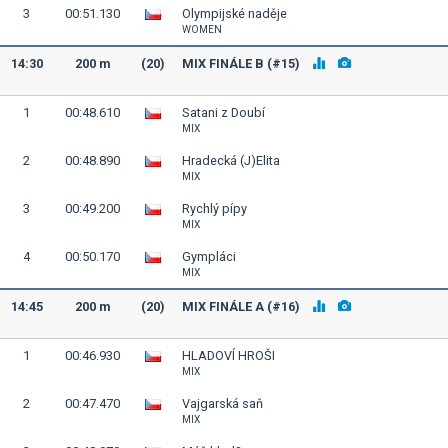
3
00:51.130
Olympijské naděje
WOMEN
14:30
200 m
(20)
MIX FINÁLE B (#15)
1
00:48.610
Satani z Doubí
MIX
2
00:48.890
Hradecká (J)Elita
MIX
3
00:49.200
Rychlý pípy
MIX
4
00:50.170
Gympláci
MIX
14:45
200 m
(20)
MIX FINÁLE A (#16)
1
00:46.930
HLADOVÍ HROŠI
MIX
2
00:47.470
Vajgarská saň
MIX