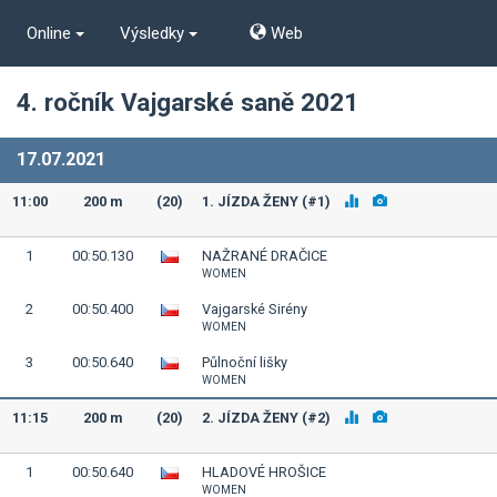
Online
Výsledky
Web
4. ročník Vajgarské saně 2021
17.07.2021
11:00
200 m
(20)
1. JÍZDA ŽENY (#1)
1
00:50.130
NAŽRANÉ DRAČICE
WOMEN
2
00:50.400
Vajgarské Sirény
WOMEN
3
00:50.640
Půlnoční lišky
WOMEN
11:15
200 m
(20)
2. JÍZDA ŽENY (#2)
1
00:50.640
HLADOVÉ HROŠICE
WOMEN