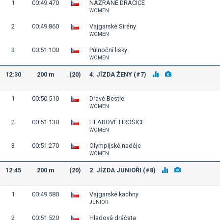
1
00:49.470
NAŽRANÉ DRAČICE
WOMEN
2
00:49.860
Vajgarské Sirény
WOMEN
3
00:51.100
Půlnoční lišky
WOMEN
12:30
200 m
(20)
4. JÍZDA ŽENY (#7)
1
00:50.510
Dravé Bestie
WOMEN
2
00:51.130
HLADOVÉ HROŠICE
WOMEN
3
00:51.270
Olympijské naděje
WOMEN
12:45
200 m
(20)
2. JÍZDA JUNIOŘI (#8)
1
00:49.580
Vajgarské kachny
JUNIOR
2
00:51.520
Hladová dráčata