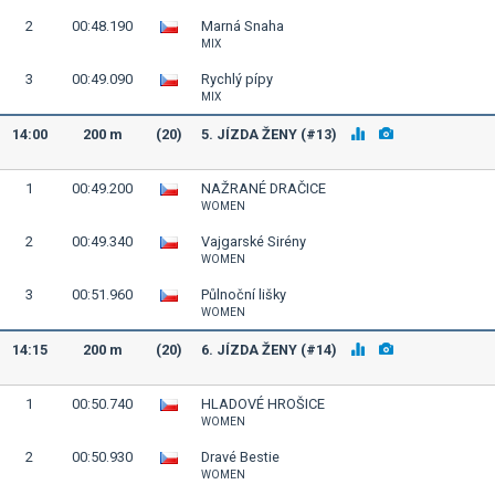
2
00:48.190
Marná Snaha
MIX
3
00:49.090
Rychlý pípy
MIX
14:00
200 m
(20)
5. JÍZDA ŽENY (#13)
1
00:49.200
NAŽRANÉ DRAČICE
WOMEN
2
00:49.340
Vajgarské Sirény
WOMEN
3
00:51.960
Půlnoční lišky
WOMEN
14:15
200 m
(20)
6. JÍZDA ŽENY (#14)
1
00:50.740
HLADOVÉ HROŠICE
WOMEN
2
00:50.930
Dravé Bestie
WOMEN