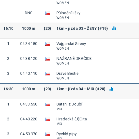
WOMEN
DNS
Půlnoční lišky
WOMEN
16:10
1000 m
(20)
1km - jízda D3 - ŽENY (#19)
1
04:34.180
Vajgarské Sirény
WOMEN
2
04:38.120
NAŽRANÉ DRAČICE
WOMEN
3
04:40.110
Dravé Bestie
WOMEN
16:30
1000 m
(20)
1km - jízda D4 - MIX (#20)
1
04:33.550
Satani z Doubí
MIX
2
04:40.220
Hradecká (J)Elita
MIX
3
04:50.970
Rychlý pípy
MIX