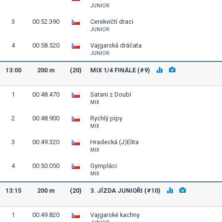
JUNIOR
3
00:52.390
Cerekvičtí draci
JUNIOR
4
00:58.520
Vajgarská dráčata
JUNIOR
13:00
200 m
(20)
MIX 1/4 FINÁLE (#9)
1
00:48.470
Satani z Doubí
MIX
2
00:48.900
Rychlý pípy
MIX
3
00:49.320
Hradecká (J)Elita
MIX
4
00:50.050
Gympláci
MIX
13:15
200 m
(20)
3. JÍZDA JUNIOŘI (#10)
1
00:49.820
Vajgarské kachny