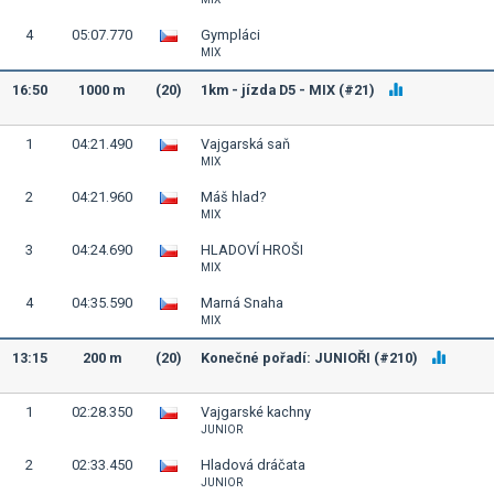
4
05:07.770
Gympláci
MIX
16:50
1000 m
(20)
1km - jízda D5 - MIX (#21)
1
04:21.490
Vajgarská saň
MIX
2
04:21.960
Máš hlad?
MIX
3
04:24.690
HLADOVÍ HROŠI
MIX
4
04:35.590
Marná Snaha
MIX
13:15
200 m
(20)
Konečné pořadí: JUNIOŘI (#210)
1
02:28.350
Vajgarské kachny
JUNIOR
2
02:33.450
Hladová dráčata
JUNIOR