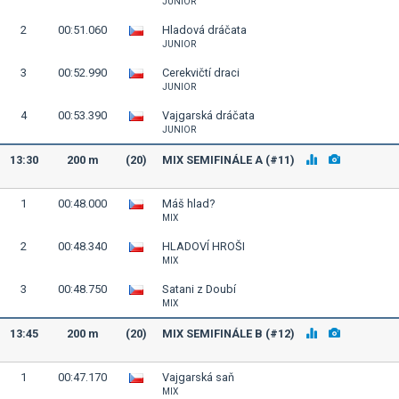
JUNIOR
2
00:51.060
Hladová dráčata
JUNIOR
3
00:52.990
Cerekvičtí draci
JUNIOR
4
00:53.390
Vajgarská dráčata
JUNIOR
13:30
200 m
(20)
MIX SEMIFINÁLE A (#11)
1
00:48.000
Máš hlad?
MIX
2
00:48.340
HLADOVÍ HROŠI
MIX
3
00:48.750
Satani z Doubí
MIX
13:45
200 m
(20)
MIX SEMIFINÁLE B (#12)
1
00:47.170
Vajgarská saň
MIX