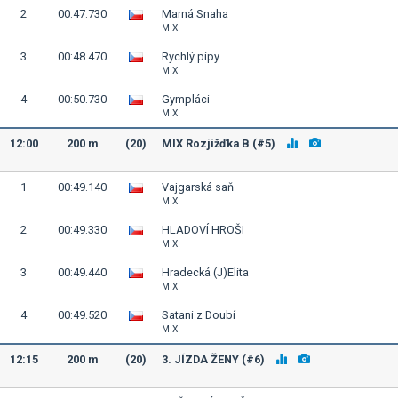
2
00:47.730
Marná Snaha
MIX
3
00:48.470
Rychlý pípy
MIX
4
00:50.730
Gympláci
MIX
12:00
200 m
(20)
MIX Rozjížďka B (#5)
1
00:49.140
Vajgarská saň
MIX
2
00:49.330
HLADOVÍ HROŠI
MIX
3
00:49.440
Hradecká (J)Elita
MIX
4
00:49.520
Satani z Doubí
MIX
12:15
200 m
(20)
3. JÍZDA ŽENY (#6)