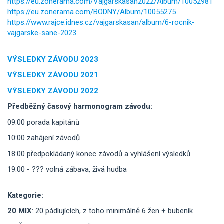
https://eu.zonerama.com/Vajgarskasan2022/Album/10052981
https://eu.zonerama.com/BODNY/Album/10055275
https://www.rajce.idnes.cz/vajgarskasan/album/6-rocnik-
vajgarske-sane-2023
VÝSLEDKY ZÁVODU 2023
VÝSLEDKY ZÁVODU 2021
VÝSLEDKY ZÁVODU 2022
Předběžný časový harmonogram závodu:
09:00 porada kapitánů
10:00 zahájení závodů
18:00 předpokládaný konec závodů a vyhlášení výsledků
19:00 - ??? volná zábava, živá hudba
Kategorie:
20 MIX
: 20 pádlujících, z toho minimálně 6 žen + bubeník