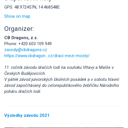
GPS: 48.972457N, 14.468548E
Show on map
Organizer:
CB Dragons, z.s.
Phone: +420 603 109 949
zavody@cbdragons.cz
https://www.cbdragon...cz/draci-mezi-mosty/
11. ročník závodu dračích lodí na soutoku Vltavy a Malše v
Českých Budějovicích.
V pátek závod juniorských školních posádek a v sobotu hlavní
závod započítávaný do celorepublikového žebříčku Národního
poháru dračích lodí.
Výsledky závodu 2021