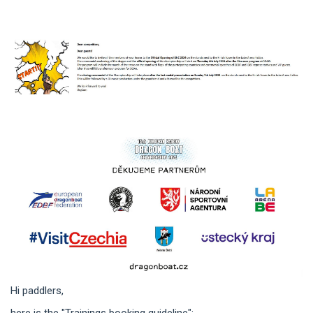
Hi paddlers,
here is the "Trainings booking guideline":