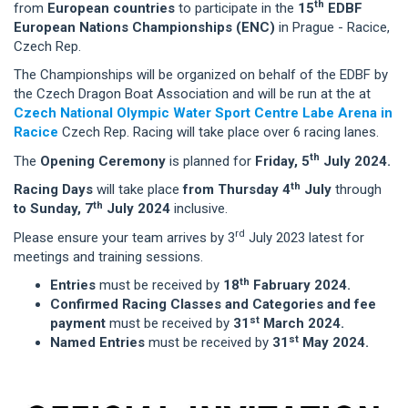
th
from
European countries
to participate in the
15
EDBF
European Nations Championships (ENC)
in Prague - Racice,
Czech Rep.
The Championships will be organized on behalf of the EDBF by
the Czech Dragon Boat Association and will be run at the at
Czech National Olympic Water Sport Centre Labe Arena in
Racice
Czech Rep. Racing will take place over 6 racing lanes.
th
The
Opening Ceremony
is planned for
Friday, 5
July 2024.
th
Racing Days
will take place
from Thursday 4
July
through
th
to Sunday, 7
July 2024
inclusive.
rd
Please ensure your team arrives by 3
July 2023 latest for
meetings and training sessions.
th
Entries
must be received by
18
Fabruary 2024.
Confirmed Racing Classes and Categories and fee
st
payment
must be received by
31
March 2024.
st
Named Entries
must be received by
31
May 2024.