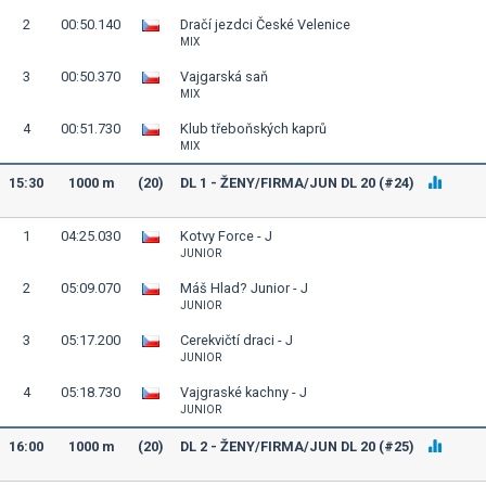
2
00:50.140
Dračí jezdci České Velenice
MIX
3
00:50.370
Vajgarská saň
MIX
4
00:51.730
Klub třeboňských kaprů
MIX
15:30
1000 m
(20)
DL 1 - ŽENY/FIRMA/JUN DL 20 (#24)
1
04:25.030
Kotvy Force - J
JUNIOR
2
05:09.070
Máš Hlad? Junior - J
JUNIOR
3
05:17.200
Cerekvičtí draci - J
JUNIOR
4
05:18.730
Vajgraské kachny - J
JUNIOR
16:00
1000 m
(20)
DL 2 - ŽENY/FIRMA/JUN DL 20 (#25)