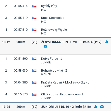
2
00:55.414
Rychlý Pípy
MIX
3
00:55.419
Draci Strakonice
MIX
4
00:57.810
Rožnowský Wydle
MIX
13:12
200 m
(20)
ŽENY/FIRMA/JUN DL 20 - 3. kolo A (#17)
1
00:51.890
Kotvy Force - J
JUNIOR
2
00:58.630
Bohyně po víně - Ž
WOMEN
3
01:04.380
Dráčata Kadaň + Modré rybičky - J
JUNIOR
4
01:15.570
CB Dragons Hladové rybky - J
JUNIOR
13:24
200 m
(10)
JUNIOŘI U18 DL 10 - 2. kolo (#18)