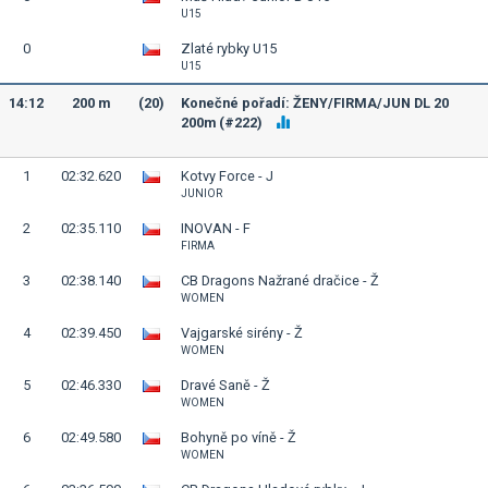
U15
0
Zlaté rybky U15
U15
14:12
200 m
(20)
Konečné pořadí: ŽENY/FIRMA/JUN DL 20
200m (#222)
1
02:32.620
Kotvy Force - J
JUNIOR
2
02:35.110
INOVAN - F
FIRMA
3
02:38.140
CB Dragons Nažrané dračice - Ž
WOMEN
4
02:39.450
Vajgarské sirény - Ž
WOMEN
5
02:46.330
Dravé Saně - Ž
WOMEN
6
02:49.580
Bohyně po víně - Ž
WOMEN