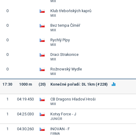
MIX
0
Klub třeboňských kaprů
MIX
0
Bez tempa Číměř
MIX
0
Rychlý Pípy
MIX
0
Draci Strakonice
MIX
0
Rožnowský Wydle
MIX
17:30
1000 m
(20)
Konečné pořadí: DL 1km (#228)
1
04:19.450
CB Dragons Hladoví Hroši
MIX
1
04:25.030
Kotvy Force - J
JUNIOR
1
04:30.260
INOVAN - F
FIRMA