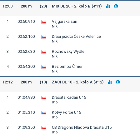
12:00
200 m
(20)
MIX DL 20 - 2. kolo B (#11)
1
00:50.910
Vajgarská saň
MIX
2
00:52.160
Dračí jezdci České Velenice
MIX
3
00:52.630
Rožnowský Wydle
MIX
4
00:54.300
Bez tempa Číměř
MIX
12:12
200 m
(10)
ŽÁCI DL 10 - 2. kolo A (#12)
1
01:04.980
Dráčata Kadaň U15
U15
2
01:05.310
Kotvy Force U15
U15
3
01:09.350
CB Dragons Hladová Dráčata U15
U15