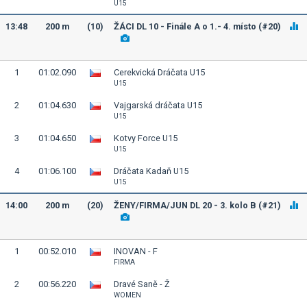
U15
13:48
200 m
(10)
ŽÁCI DL 10 - Finále A o 1.- 4. místo (#20)
1
01:02.090
Cerekvická Dráčata U15
U15
2
01:04.630
Vajgarská dráčata U15
U15
3
01:04.650
Kotvy Force U15
U15
4
01:06.100
Dráčata Kadaň U15
U15
14:00
200 m
(20)
ŽENY/FIRMA/JUN DL 20 - 3. kolo B (#21)
1
00:52.010
INOVAN - F
FIRMA
2
00:56.220
Dravé Saně - Ž
WOMEN