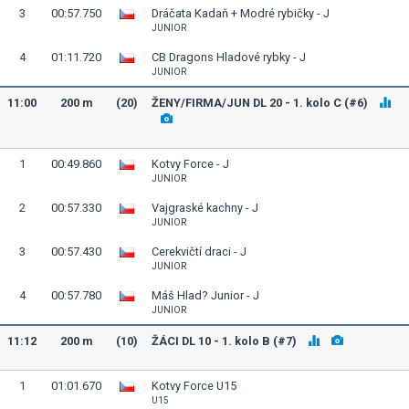
3
00:57.750
Dráčata Kadaň + Modré rybičky - J
JUNIOR
4
01:11.720
CB Dragons Hladové rybky - J
JUNIOR
11:00
200 m
(20)
ŽENY/FIRMA/JUN DL 20 - 1. kolo C (#6)
1
00:49.860
Kotvy Force - J
JUNIOR
2
00:57.330
Vajgraské kachny - J
JUNIOR
3
00:57.430
Cerekvičtí draci - J
JUNIOR
4
00:57.780
Máš Hlad? Junior - J
JUNIOR
11:12
200 m
(10)
ŽÁCI DL 10 - 1. kolo B (#7)
1
01:01.670
Kotvy Force U15
U15