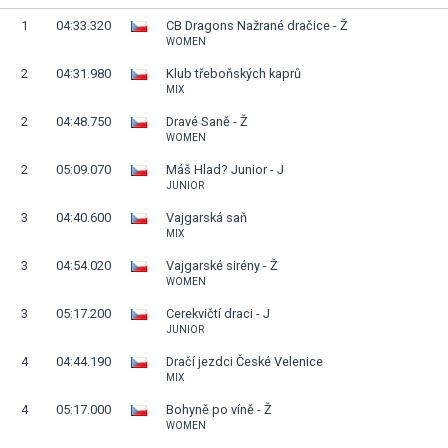
1
04:33.320
CB Dragons Nažrané dračice - Ž
WOMEN
2
04:31.980
Klub třeboňských kaprů
MIX
2
04:48.750
Dravé Saně - Ž
WOMEN
2
05:09.070
Máš Hlad? Junior - J
JUNIOR
3
04:40.600
Vajgarská saň
MIX
3
04:54.020
Vajgarské sirény - Ž
WOMEN
3
05:17.200
Cerekvičtí draci - J
JUNIOR
4
04:44.190
Dračí jezdci České Velenice
MIX
4
05:17.000
Bohyně po víně - Ž
WOMEN