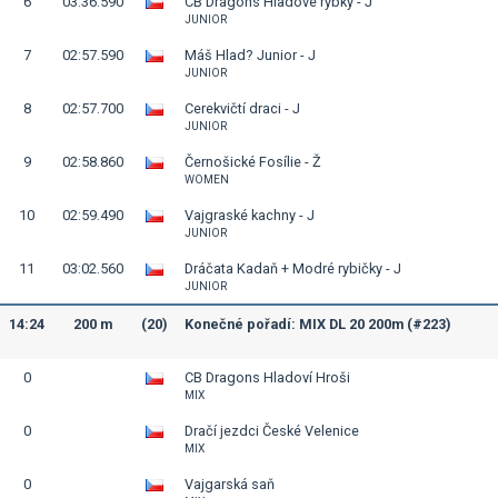
6
03:36.590
CB Dragons Hladové rybky - J
JUNIOR
7
02:57.590
Máš Hlad? Junior - J
JUNIOR
8
02:57.700
Cerekvičtí draci - J
JUNIOR
9
02:58.860
Černošické Fosílie - Ž
WOMEN
10
02:59.490
Vajgraské kachny - J
JUNIOR
11
03:02.560
Dráčata Kadaň + Modré rybičky - J
JUNIOR
14:24
200 m
(20)
Konečné pořadí: MIX DL 20 200m (#223)
0
CB Dragons Hladoví Hroši
MIX
0
Dračí jezdci České Velenice
MIX
0
Vajgarská saň