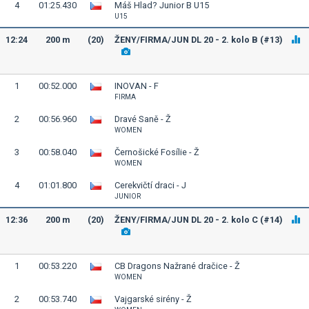
4
01:25.430
Máš Hlad? Junior B U15
U15
12:24
200 m
(20)
ŽENY/FIRMA/JUN DL 20 - 2. kolo B (#13)
1
00:52.000
INOVAN - F
FIRMA
2
00:56.960
Dravé Saně - Ž
WOMEN
3
00:58.040
Černošické Fosílie - Ž
WOMEN
4
01:01.800
Cerekvičtí draci - J
JUNIOR
12:36
200 m
(20)
ŽENY/FIRMA/JUN DL 20 - 2. kolo C (#14)
1
00:53.220
CB Dragons Nažrané dračice - Ž
WOMEN
2
00:53.740
Vajgarské sirény - Ž