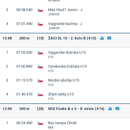
WOMEN
3
00:58.340
Máš Hlad? Junior - J
JUNIOR
4
01:01.490
Vajgraské kachny - J
JUNIOR
12:48
200 m
(10)
ŽÁCI DL 10 - 2. kolo B (#15)
1
01:05.650
Vajgarská dráčata U15
U15
2
01:06.840
Cerekvická Dráčata U15
U15
3
01:15.370
Modré rybičky U15
U15
4
01:40.470
Zlaté rybky U15
U15
13:00
200 m
(20)
MIX Finále B o 5.- 8. místo (#16)
1
00:54.490
Bez tempa Číměř
MIX