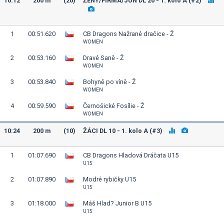
10:12
200 m
(20)
ŽENY/FIRMA/JUN DL 20 - 1. kolo A (#2)
1
00:51.620
CB Dragons Nažrané dračice - Ž
WOMEN
2
00:53.160
Dravé Saně - Ž
WOMEN
3
00:53.840
Bohyně po víně - Ž
WOMEN
4
00:59.590
Černošické Fosílie - Ž
WOMEN
10:24
200 m
(10)
ŽÁCI DL 10 - 1. kolo A (#3)
1
01:07.690
CB Dragons Hladová Dráčata U15
U15
2
01:07.890
Modré rybičky U15
U15
3
01:18.000
Máš Hlad? Junior B U15
U15