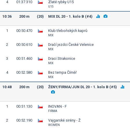
4
01:37.310
Zlaté rybky U15
U15
10:36
200 m
(20)
MIX DL 20 - 1. kolo B (#4)
1
00:50.470
Klub třeboňských kaprů
MIX
2
00:50.610
Dračí jezdci České Velenice
MIX
3
00:51.460
Draci Strakonice
MIX
4
00:52.580
Bez tempa Číměř
MIX
10:48
200 m
(20)
ŽENY/FIRMA/JUN DL 20 - 1. kolo B (#5)
1
00:51.130
INOVAN - F
FIRMA
2
00:52.190
Vajgarské sirény - Ž
WOMEN