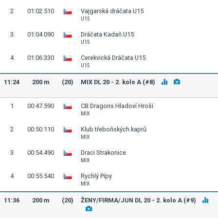
2
01:02.510
Vajgarská dráčata U15
U15
3
01:04.090
Dráčata Kadaň U15
U15
4
01:06.330
Cerekvická Dráčata U15
U15
11:24
200 m
(20)
MIX DL 20 - 2. kolo A (#8)
1
00:47.590
CB Dragons Hladoví Hroši
MIX
2
00:50.110
Klub třeboňských kaprů
MIX
3
00:54.490
Draci Strakonice
MIX
4
00:55.540
Rychlý Pípy
MIX
11:36
200 m
(20)
ŽENY/FIRMA/JUN DL 20 - 2. kolo A (#9)