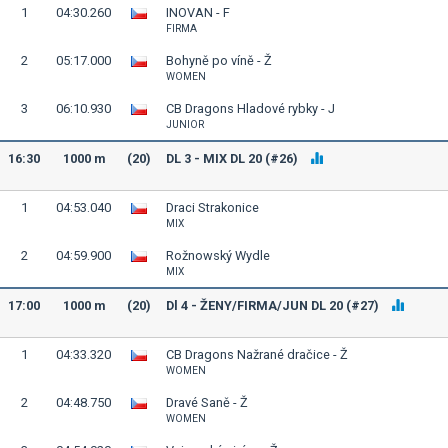
1
04:30.260
INOVAN - F
FIRMA
2
05:17.000
Bohyně po víně - Ž
WOMEN
3
06:10.930
CB Dragons Hladové rybky - J
JUNIOR
16:30
1000 m
(20)
DL 3 - MIX DL 20 (#26)
1
04:53.040
Draci Strakonice
MIX
2
04:59.900
Rožnowský Wydle
MIX
17:00
1000 m
(20)
Dl 4 - ŽENY/FIRMA/JUN DL 20 (#27)
1
04:33.320
CB Dragons Nažrané dračice - Ž
WOMEN
2
04:48.750
Dravé Saně - Ž
WOMEN