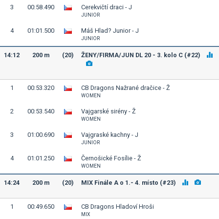
3
00:58.490
Cerekvičtí draci - J
JUNIOR
4
01:01.500
Máš Hlad? Junior - J
JUNIOR
14:12
200 m
(20)
ŽENY/FIRMA/JUN DL 20 - 3. kolo C (#22)
1
00:53.320
CB Dragons Nažrané dračice - Ž
WOMEN
2
00:53.540
Vajgarské sirény - Ž
WOMEN
3
01:00.690
Vajgraské kachny - J
JUNIOR
4
01:01.250
Černošické Fosílie - Ž
WOMEN
14:24
200 m
(20)
MIX Finále A o 1.- 4. místo (#23)
1
00:49.650
CB Dragons Hladoví Hroši
MIX