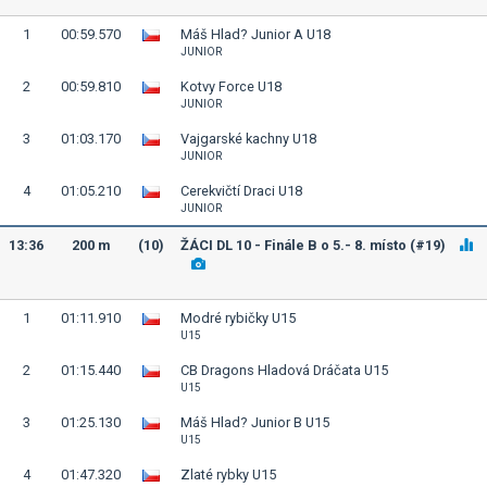
1
00:59.570
Máš Hlad? Junior A U18
JUNIOR
2
00:59.810
Kotvy Force U18
JUNIOR
3
01:03.170
Vajgarské kachny U18
JUNIOR
4
01:05.210
Cerekvičtí Draci U18
JUNIOR
13:36
200 m
(10)
ŽÁCI DL 10 - Finále B o 5.- 8. místo (#19)
1
01:11.910
Modré rybičky U15
U15
2
01:15.440
CB Dragons Hladová Dráčata U15
U15
3
01:25.130
Máš Hlad? Junior B U15
U15
4
01:47.320
Zlaté rybky U15