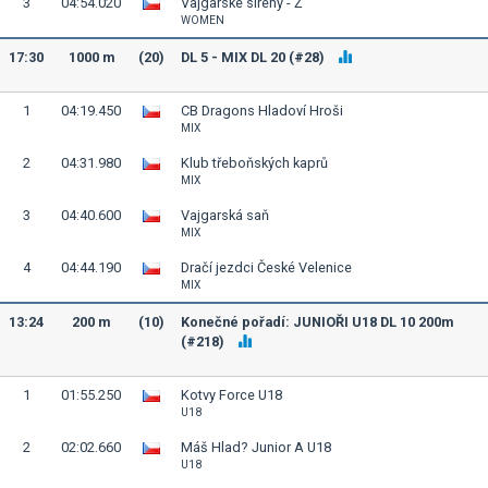
3
04:54.020
Vajgarské sirény - Ž
WOMEN
17:30
1000 m
(20)
DL 5 - MIX DL 20 (#28)
1
04:19.450
CB Dragons Hladoví Hroši
MIX
2
04:31.980
Klub třeboňských kaprů
MIX
3
04:40.600
Vajgarská saň
MIX
4
04:44.190
Dračí jezdci České Velenice
MIX
13:24
200 m
(10)
Konečné pořadí: JUNIOŘI U18 DL 10 200m
(#218)
1
01:55.250
Kotvy Force U18
U18
2
02:02.660
Máš Hlad? Junior A U18
U18