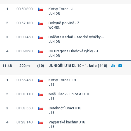
1
00:50.890
Kotvy Force - J
JUNIOR
2
00:57.130
Bohyně po víně - Ž
WOMEN
3
01:00.450
Dráčata Kadaň + Modré rybičky - J
JUNIOR
4
01:09.320
CB Dragons Hladové rybky - J
JUNIOR
11:48
200 m
(10)
JUNIOŘI U18 DL 10 - 1. kolo (#10)
1
00:55.450
Kotvy Force U18
U18
2
01:03.110
Máš Hlad? Junior A U18
U18
3
01:03.550
Cerekvičtí Draci U18
U18
4
01:23.140
Vajgarské kachny U18
U18