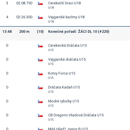
3
02:08.750
Cerekvičtí Draci U18
U18
4
02:26.300
Vajgarské kachny U18
U18
13:48
200 m
(10)
Konečné pořadí: ŽÁCI DL 10 (#220)
0
Cerekvická Dráčata U15
U15
0
Vajgarská dráčata U15
U15
0
Kotvy Force U15
U15
0
Dráčata Kadaň U15
U15
0
Modré rybičky U15
U15
0
CB Dragons Hladová Dráčata U15
U15
0
Máš Hlad? Junior B U15