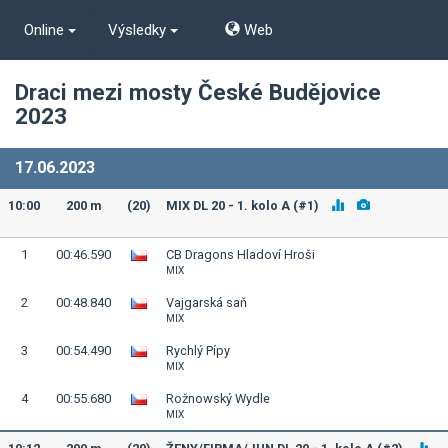
Online
Výsledky
Web
Draci mezi mosty České Budějovice
2023
17.06.2023
10:00
200 m
(20)
MIX DL 20 - 1. kolo A (#1)
1
00:46.590
CB Dragons Hladoví Hroši
MIX
2
00:48.840
Vajgarská saň
MIX
3
00:54.490
Rychlý Pípy
MIX
4
00:55.680
Rožnowský Wydle
MIX