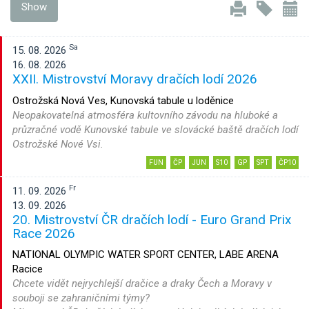
Show
Sa
15. 08. 2026
16. 08. 2026
XXII. Mistrovství Moravy dračích lodí 2026
Ostrožská Nová Ves, Kunovská tabule u loděnice
Neopakovatelná atmosféra kultovního závodu na hluboké a
průzračné vodě Kunovské tabule ve slovácké baště dračích lodí
Ostrožské Nové Vsi.
FUN
ČP
JUN
S10
GP
SPT
ČP10
Fr
11. 09. 2026
13. 09. 2026
20. Mistrovství ČR dračích lodí - Euro Grand Prix
Race 2026
NATIONAL OLYMPIC WATER SPORT CENTER, LABE ARENA
Racice
Chcete vidět nejrychlejší dračice a draky Čech a Moravy v
souboji se zahraničními týmy?