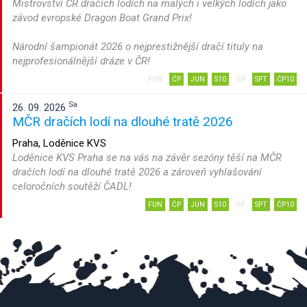
Mistrovství ČR dračích lodích na malých i velkých lodích jako
závod evropské Dragon Boat Grand Prix!
Národní šampionát 2026 o nejprestižnější dračí tituly na
nejprofesionálnější dráze v ČR!
FUN
ČP
JUN
S10
GP
SPT
ČP10
Sa
26. 09. 2026
MČR dračích lodí na dlouhé tratě 2026
Praha, Loděnice KVS
Loděnice KVS Praha se na vás na závěr sezóny těší na MČR
dračích lodí na dlouhé tratě 2026 a zároveň vyhlašování
celoročních soutěží ČADL!
FUN
ČP
JUN
S10
GP
SPT
ČP10