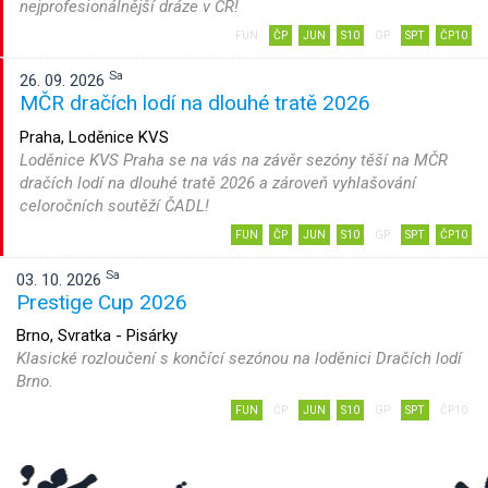
nejprofesionálnější dráze v ČR!
FUN
ČP
JUN
S10
GP
SPT
ČP10
Sa
26. 09. 2026
MČR dračích lodí na dlouhé tratě 2026
Praha, Loděnice KVS
Loděnice KVS Praha se na vás na závěr sezóny těší na MČR
dračích lodí na dlouhé tratě 2026 a zároveň vyhlašování
celoročních soutěží ČADL!
FUN
ČP
JUN
S10
GP
SPT
ČP10
Sa
03. 10. 2026
Prestige Cup 2026
Brno, Svratka - Pisárky
Klasické rozloučení s končící sezónou na loděnici Dračích lodí
Brno.
FUN
ČP
JUN
S10
GP
SPT
ČP10