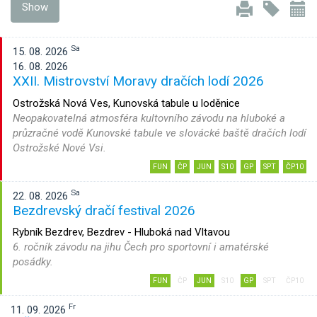
Show
Sa
15. 08. 2026
16. 08. 2026
XXII. Mistrovství Moravy dračích lodí 2026
Ostrožská Nová Ves, Kunovská tabule u loděnice
Neopakovatelná atmosféra kultovního závodu na hluboké a
průzračné vodě Kunovské tabule ve slovácké baště dračích lodí
Ostrožské Nové Vsi.
FUN
ČP
JUN
S10
GP
SPT
ČP10
Sa
22. 08. 2026
Bezdrevský dračí festival 2026
Rybník Bezdrev, Bezdrev - Hluboká nad Vltavou
6. ročník závodu na jihu Čech pro sportovní i amatérské
posádky.
FUN
ČP
JUN
S10
GP
SPT
ČP10
Fr
11. 09. 2026