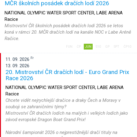
MČR školních posádek dračích lodí 2026
NATIONAL OLYMPIC WATER SPORT CENTER, LABE ARENA
Racice
Mistrovství ČR školních posádek dračích lodí 2026 se letos
koná v rámci 20. MČR dračích lodí na kanále NOC v Labe Aréně
Račice.
FUN
ČP
JUN
S10
GP
SPT
ČP10
Fr
11. 09. 2026
13. 09. 2026
20. Mistrovství ČR dračích lodí - Euro Grand Prix
Race 2026
NATIONAL OLYMPIC WATER SPORT CENTER, LABE ARENA
Racice
Chcete vidět nejrychlejší dračice a draky Čech a Moravy v
souboji se zahraničními týmy?
Mistrovství ČR dračích lodích na malých i velkých lodích jako
závod evropské Dragon Boat Grand Prix!
Národní šampionát 2026 o nejprestižnější dračí tituly na