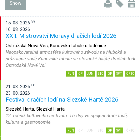
Show
Sa
15. 08. 2026
16. 08. 2026
XXII. Mistrovství Moravy dračích lodí 2026
Ostrožská Nová Ves, Kunovská tabule u loděnice
Neopakovatelná atmosféra kultovního závodu na hluboké a
průzračné vodě Kunovské tabule ve slovácké baště dračích lodí
Ostrožské Nové Vsi.
FUN
ČP
JUN
S10
GP
SPT
ČP10
Fr
21. 08. 2026
23. 08. 2026
Festival dračích lodí na Slezské Hartě 2026
Slezská Harta, Slezská Harta
12. ročník kultovního festivalu. Tři dny ve spojení dračí lodě,
kultura a gastronomie.
FUN
ČP
JUN
S10
GP
SPT
ČP10