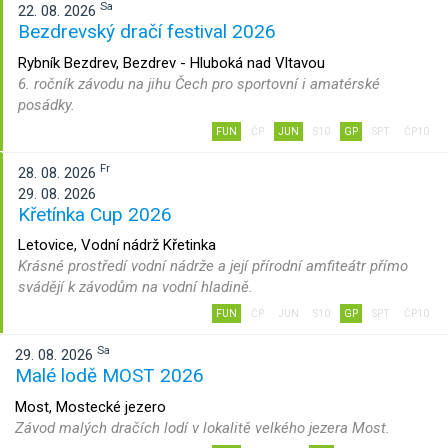
Sa
22. 08. 2026
Bezdrevský dračí festival 2026
Rybník Bezdrev, Bezdrev - Hluboká nad Vltavou
6. ročník závodu na jihu Čech pro sportovní i amatérské
posádky.
FUN
ČP
JUN
S10
GP
SPT
ČP10
Fr
28. 08. 2026
29. 08. 2026
Křetínka Cup 2026
Letovice, Vodní nádrž Křetinka
Krásné prostředí vodní nádrže a její přírodní amfiteátr přímo
svádějí k závodům na vodní hladině.
FUN
ČP
JUN
S10
GP
SPT
ČP10
Sa
29. 08. 2026
Malé lodě MOST 2026
Most, Mostecké jezero
Závod malých dračích lodí v lokalitě velkého jezera Most.