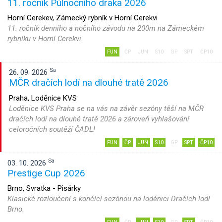
11. ročník Půlnočního draka 2026
Horní Cerekev, Zámecký rybník v Horní Cerekvi
11. ročník denního a nočního závodu na 200m na Zámeckém
rybníku v Horní Cerekvi.
FUN
ČP
JUN
S10
GP
SPT
ČP10
Sa
26. 09. 2026
MČR dračích lodí na dlouhé tratě 2026
Praha, Loděnice KVS
Loděnice KVS Praha se na vás na závěr sezóny těší na MČR
dračích lodí na dlouhé tratě 2026 a zároveň vyhlašování
celoročních soutěží ČADL!
FUN
ČP
JUN
S10
GP
SPT
ČP10
Sa
03. 10. 2026
Prestige Cup 2026
Brno, Svratka - Pisárky
Klasické rozloučení s končící sezónou na loděnici Dračích lodí
Brno.