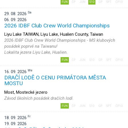
FUN
ČP
JUN
S10
GP
SPT
ČP10
Sa
29. 08. 2026
06. 09. 2026
2026 IDBF Club Crew World Championships
Liyu Lake TAIWAN, Liyu Lake, Hualien County, Taiwan
2026 IDBF Club Crew World Championships - MS klubových
posádek poprvé na Taiwanu!
Lokalita jezera Liyu Lake, Hualien.
FUN
ČP
JUN
S10
GP
SPT
ČP10
We
16. 09. 2026
DRAČÍ LODĚ O CENU PRIMÁTORA MĚSTA
MOSTU
Most, Mostecké jezero
Závod školních posádek dračích lodí.
FUN
ČP
JUN
S10
GP
SPT
ČP10
Fr
18. 09. 2026
19. 09. 2026