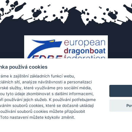
nka používá cookies
áme k zajištění základních funkcí webu,
iálních sítí, analýze návštěvnosti a personalizaci
rské služby, které využíváme pro sociální média,
hou tyto údaje zkombinovat s dalšími informacemi,
 při používání jejich služeb. K používání potřebujeme
Po
váním souborů cookies, které se dočasně ukládají
Používání souborů cookies můžete přizpůsobit
Ochrana os. údajů
|
Cookies
|
Kontakt
|
Aplikace
 Toto nastavení můžete kdykoliv změnit.
pyright (c) 2010 - 2026
Česká asociace dračích lodí
, created
Partner-media