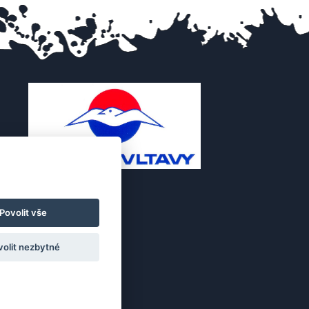
Povolit vše
volit nezbytné
.cz