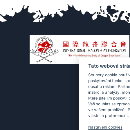
Tato webová strá
Soubory cookie použív
poskytování funkcí soc
obsahu reklam. Partne
inzerci a analýzy, mo
které jste jim poskytli
Váš souhlas se zpraco
ve vašem prohlížeči. 
vlastním preferencím.
Co
Nastavení cookies