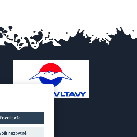
Povolit vše
volit nezbytné