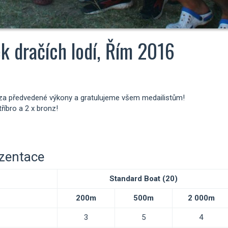
k dračích lodí, Řím 2016
za předvedené výkony a gratulujeme všem medailistům!
tříbro a 2 x bronz!
ezentace
Standard Boat (20)
200m
500m
2 000m
3
5
4