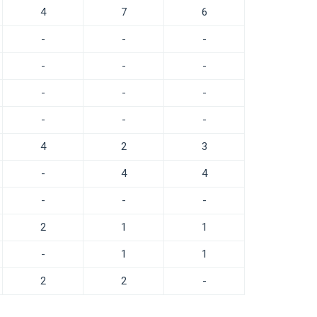
4
7
6
-
-
-
-
-
-
-
-
-
-
-
-
4
2
3
-
4
4
-
-
-
2
1
1
-
1
1
2
2
-