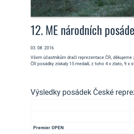
12. ME národních posáde
03. 08. 2016
Všem účastníkům dračí reprezentace ČR, děkujeme 
ČR posádky získaly 15 medailí, z toho 4 x zlato, 9 x s
Výsledky posádek České repr
Premier OPEN