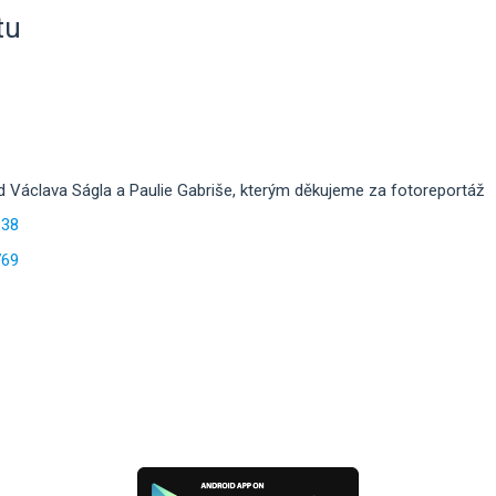
tu
 Václava Ságla a Paulie Gabriše, kterým děkujeme za fotoreportáž
138
769