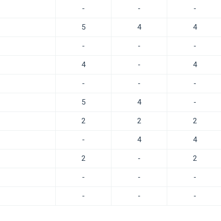
-
-
-
5
4
4
-
-
-
4
-
4
-
-
-
5
4
-
2
2
2
-
4
4
2
-
2
-
-
-
-
-
-