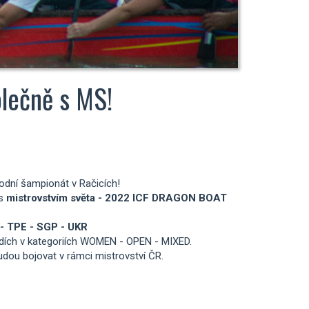
olečně s MS!
rodní šampionát v Račicích!
 s
mistrovstvím světa -
2022 ICF DRAGON BOAT
 - TPE - SGP - UKR
odích v kategoriích WOMEN - OPEN - MIXED.
udou bojovat v rámci mistrovství ČR.