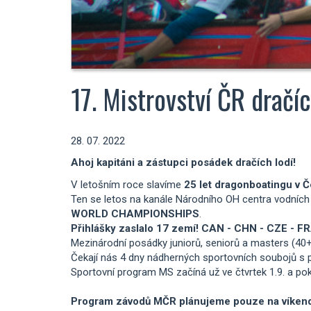
17. Mistrovství ČR dračí
28. 07. 2022
Ahoj kapitáni a zástupci posádek dračích lodí!
V letošním roce slavíme
25 let dragonboatingu v 
Ten se letos na kanále Národního OH centra vodních
WORLD CHAMPIONSHIPS
.
Přihlášky zaslalo 17 zemí!
CAN - CHN - CZE - FRA
Mezinárodní posádky juniorů, seniorů a masters (40
Čekají nás 4 dny nádherných sportovních soubojů s p
Sportovní program MS začíná už ve čtvrtek 1.9. a po
Program závodů MČR plánujeme pouze na víkend t