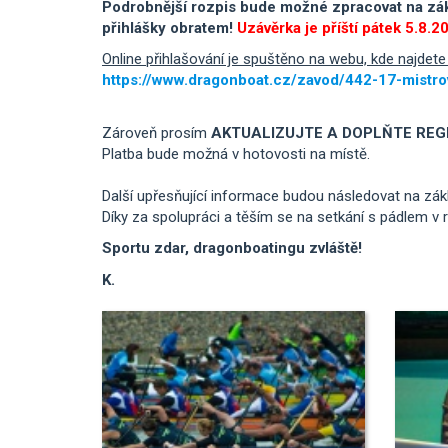
Podrobnější rozpis bude možné zpracovat na zákla
přihlášky obratem!
Uzávěrka je příští pátek 5.8.2
Online přihlašování je spuštěno na webu, kde najdet
https://www.dragonboat.cz/zavod/442-17-mistro
Zároveň prosím
AKTUALIZUJTE A DOPLŇTE REG
Platba bude možná v hotovosti na místě.
Další upřesňující informace budou následovat na zák
Díky za spolupráci a těším se na setkání s pádlem v 
Sportu zdar, dragonboatingu zvláště!
K.