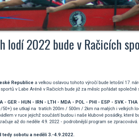
ch lodí 2022 bude v Račicích sp
České Republice
a velkou oslavou tohoto výročí bude letošní 17. ná
 sportů v Labe Aréně v Račicích bude již za měsíc pořádat společně
 - GER - HUN - IRN - LTH - MDA - POL - PHI - ESP - SVK - THA
+/50+) se utkají na tratích 200m / 500m / 2km na malých i velkých l
ádlem v ruce jejichž součástí budou i naše klubové posádky, které b
kračuje až do neděle 4.9. 2022 - podrobnější program se zpracovává.
edy sobotu a neděli 3.-4.9.2022.