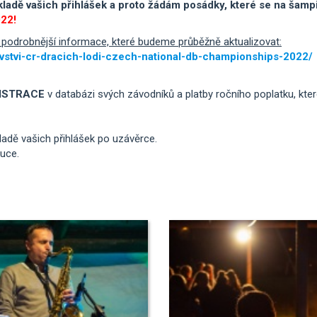
dě vašich přihlášek a proto žádám posádky, které se na šampioná
022!
e podrobnější informace, které budeme průběžně aktualizovat:
vstvi-cr-dracich-lodi-czech-national-db-championships-2022/
ISTRACE
v databázi svých závodníků a platby ročního poplatku, kte
ladě vašich přihlášek po uzávěrce.
ruce.