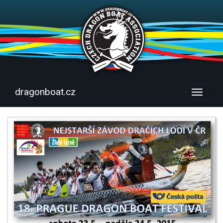
dragonboat.cz
Menu