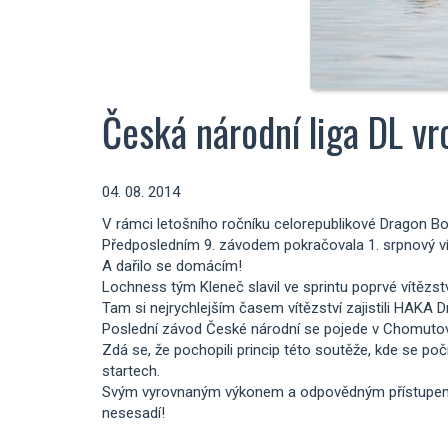
Česká národní liga DL vr
04. 08. 2014
V rámci letošního ročníku celorepublikové Dragon Boat
Předposledním 9. závodem pokračovala 1. srpnový vík
A dařilo se domácím!
Lochness tým Kleneč slavil ve sprintu poprvé vítězství
Tam si nejrychlejším časem vítězství zajistili HAKA 
Poslední závod České národní se pojede v Chomutově
Zdá se, že pochopili princip této soutěže, kde se poč
startech.
Svým vyrovnaným výkonem a odpovědným přístupem, s
nesesadí!