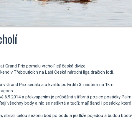
cholí
 Grand Prix pomalu vrcholí její česká divize.
end v Třebouticích na Labi Česká národní liga dračích lodí.
 v Grand Prix seriálu a a kvalitu potvrdil i 3. místem na 1km.
Dragons.
 6.9.2014 a překvapením je průběžná stříbrná pozice posádky Palm 
ítají všechny body a nic se neškrtá a tudíž mají šanci i posádky, kter
bírali celou sezónu bod po bodu a jestliže pojedou a budou bodova