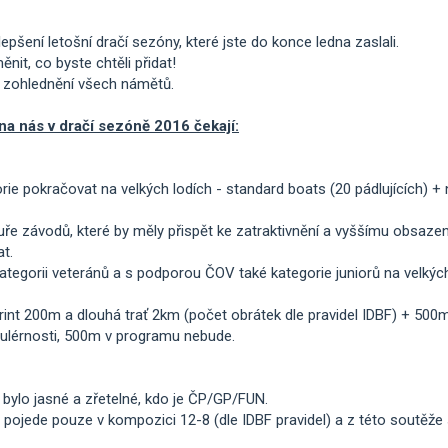
pšení letošní dračí sezóny, které jste do konce ledna zaslali.
it, co byste chtěli přidat!
í zohlednění všech námětů.
 na nás v dračí sezóně
2016
čekají:
rie pokračovat na velkých lodích - standard boats (20 pádlujících) + 
ře závodů, které by měly přispět ke zatraktivnění a vyššímu obsazení 
t.
ategorii veteránů a s podporou ČOV také kategorie juniorů na velkýc
sprint 200m a dlouhá trať 2km (počet obrátek dle pravidel IDBF) + 500m
gulérnosti, 500m v programu nebude.
 bylo jasné a zřetelné, kdo je ČP/GP/FUN.
h pojede pouze v kompozici 12-8 (dle IDBF pravidel) a z této soutě