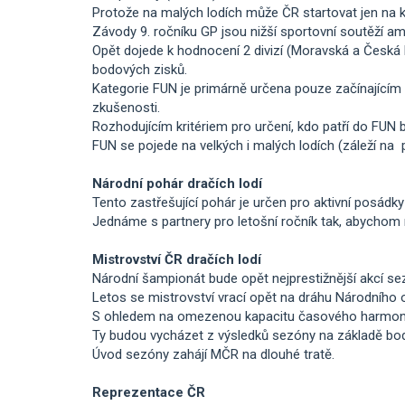
Protože na malých lodích může ČR startovat jen na 
Závody 9. ročníku GP jsou nižší sportovní soutěží 
Opět dojede k hodnocení 2 divizí (Moravská a Česká 
bodových zisků.
Kategorie FUN je primárně určena pouze začínajícím 
zkušenosti.
Rozhodujícím kritériem pro určení, kdo patří do FUN 
FUN se pojede na velkých i malých lodích (záleží na p
Národní pohár dračích lodí
Tento zastřešující pohár je určen pro aktivní posádky 
Jednáme s partnery pro letošní ročník tak, abychom m
Mistrovství ČR dračích lodí
Národní šampionát bude opět nejprestižnější akcí sezóny
Letos se mistrovství vrací opět na dráhu Národního 
S ohledem na omezenou kapacitu časového harmonogra
Ty budou vycházet z výsledků sezóny na základě bo
Úvod sezóny zahájí MČR na dlouhé tratě.
Reprezentace ČR