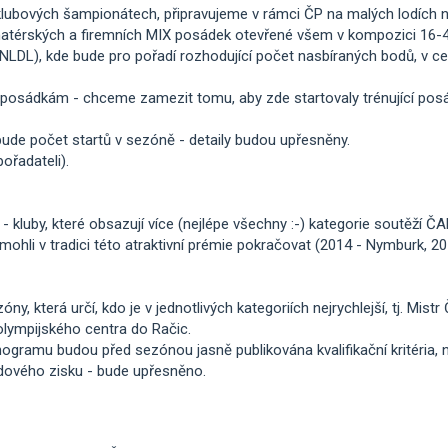
klubových šampionátech, připravujeme v rámci ČP na malých lodích 
amatérských a firemních MIX posádek otevřené všem v kompozici 16-4
NLDL), kde bude pro pořadí rozhodující počet nasbíraných bodů, v ce
posádkám - chceme zamezit tomu, aby zde startovaly trénující posád
bude počet startů v sezóně - detaily budou upřesněny.
ořadateli).
- kluby, které obsazují více (nejlépe všechny :-) kategorie soutěží ČAD
ohli v tradici této atraktivní prémie pokračovat (2014 - Nymburk, 20
, která určí, kdo je v jednotlivých kategoriích nejrychlejší, tj. Mistr
olympijského centra do Račic.
mu budou před sezónou jasně publikována kvalifikační kritéria, n
dového zisku - bude upřesněno.