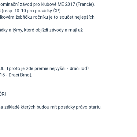
nominační závod pro klubové ME 2017 (Francie).
 (resp. 10-10 pro posádky ČP).
lkovém žebříčku ročníku je to součet nejlepších
ky a týmy, které objíždí závody a mají už
L. I proto je zde prémie nejvyšší - dračí loď!
15 - Draci Brno).
 ČR!
a základě kterých budou mít posádky právo startu.