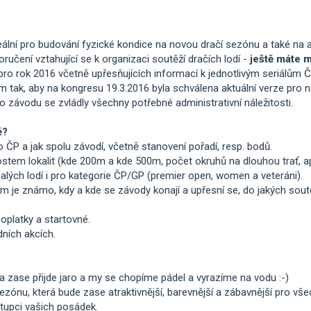
deální pro budování fyzické kondice na novou dračí sezónu a také na ad
ručení vztahující se k organizaci soutěží dračích lodí -
ještě máte m
 pro rok 2016 včetně upřesňujících informací k jednotlivým seriálům Č
 tak, aby na kongresu 19.3.2016 byla schválena aktuální verze pro
 závodu se zvládly všechny potřebné administrativní náležitosti.
ě?
do ČP a jak spolu závodí, včetně stanovení pořadí, resp. bodů.
ostem lokalit (kde 200m a kde 500m, počet okruhů na dlouhou trať, a
alých lodí i pro kategorie ČP/GP (premier open, women a veteráni).
tím je známo, kdy a kde se závody konají a upřesní se, do jakých sou
oplatky a startovné.
ních akcích.
í a zase přijde jaro a my se chopíme pádel a vyrazíme na vodu :-)
ezónu, která bude zase atraktivnější, barevnější a zábavnější pro vše
stupci vašich posádek.