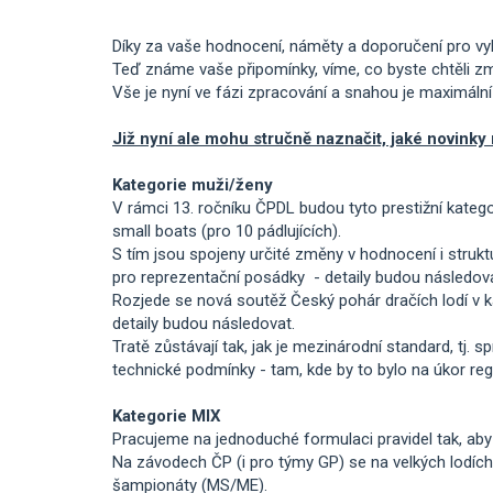
Díky za vaše hodnocení, náměty a doporučení pro vyle
Teď známe vaše připomínky, víme, co byste chtěli změn
Vše je nyní ve fázi zpracování a snahou je maximáln
Již nyní ale mohu stručně naznačit, jaké novinky
Kategorie muži/ženy
V rámci 13. ročníku ČPDL budou tyto prestižní katego
small boats (pro 10 pádlujících).
S tím jsou spojeny určité změny v hodnocení i struktu
pro reprezentační posádky - detaily budou následova
Rozjede se nová soutěž Český pohár dračích lodí v k
detaily budou následovat.
Tratě zůstávají tak, jak je mezinárodní standard, tj. 
technické podmínky - tam, kde by to bylo na úkor re
Kategorie MIX
Pracujeme na jednoduché formulaci pravidel tak, aby
Na závodech ČP (i pro týmy GP) se na velkých lodíc
šampionáty (MS/ME).