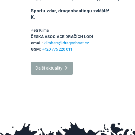
Sportu zdar, dragonboatingu zvláště!
K.
Petr Klíma
ČESKÁ ASOCIACE DRAČÍCH LODÍ
email:
klimbera@dragonboat.cz
GSM:
+420 775 220 011
Další aktuality