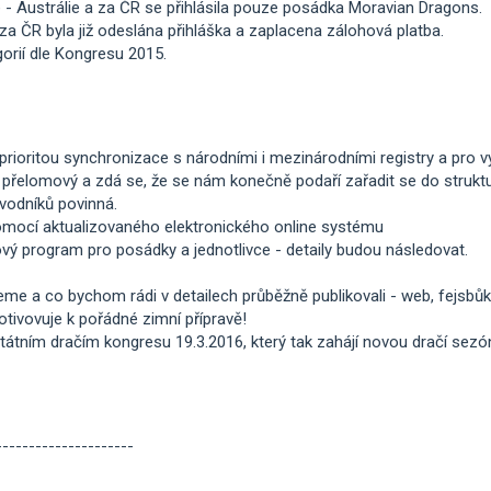
- Austrálie a za ČR se přihlásila pouze posádka Moravian Dragons.
a ČR byla již odeslána přihláška a zaplacena zálohová platba.
gorií dle Kongresu 2015.
rioritou synchronizace s národními i mezinárodními registry a pro vý
 přelomový a zdá se, že se nám konečně podaří zařadit se do struktu
vodníků povinná.
pomocí aktualizovaného elektronického online systému
ý program pro posádky a jednotlivce - detaily budou následovat.
eme a co bychom rádi v detailech průběžně publikovali - web, fejsbůk
ivovuje k pořádné zimní přípravě!
átním dračím kongresu 19.3.2016, který tak zahájí novou dračí sezó
---------------------