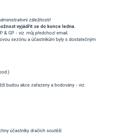
ministrativní záležitosti!
ožnost vyjádřit se do konce ledna.
P & GP - viz. můj předchozí email.
 novou sezónu a účastníkům byly s dostatečným
pod.)
těží budou akce zařazeny a bodovány - viz.
chny účastníky dračích soutěží.