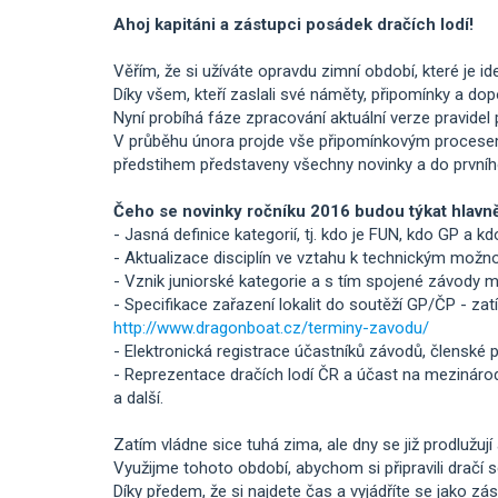
Ahoj kapitáni a zástupci posádek dračích lodí!
Věřím, že si užíváte opravdu zimní období, které je i
Díky všem, kteří zaslali své náměty, připomínky a dopo
Nyní probíhá fáze zpracování aktuální verze pravidel
V průběhu února projde vše připomínkovým procesem
předstihem představeny všechny novinky a do prvního
Čeho se novinky ročníku 2016 budou týkat hlavn
- Jasná definice kategorií, tj. kdo je FUN, kdo GP a k
- Aktualizace disciplín ve vztahu k technickým možn
- Vznik juniorské kategorie a s tím spojené závody m
- Specifikace zařazení lokalit do soutěží GP/ČP - za
http://www.dragonboat.cz/terminy-zavodu/
- Elektronická registrace účastníků závodů, členské p
- Reprezentace dračích lodí ČR a účast na mezinárod
a další.
Zatím vládne sice tuhá zima, ale dny se již prodlužuj
Využijme tohoto období, abychom si připravili dračí s
Díky předem, že si najdete čas a vyjádříte se jako zá