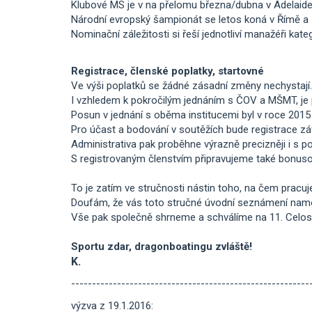
Klubové MS je v na přelomu března/dubna v Adelaide 
Národní evropský šampionát se letos koná v Římě a z
Nominační záležitosti si řeší jednotliví manažéři kate
Registrace, členské poplatky, startovné
Ve výši poplatků se žádné zásadní změny nechystají.
I vzhledem k pokročilým jednáním s ČOV a MŠMT, je p
Posun v jednání s oběma institucemi byl v roce 2015
Pro účast a bodování v soutěžích bude registrace zá
Administrativa pak proběhne výrazně precizněji i s 
S registrovaným členstvím připravujeme také bonusov
To je zatím ve stručnosti nástin toho, na čem pracuj
Doufám, že vás toto stručné úvodní seznámení namot
Vše pak společně shrneme a schválíme na 11. Celost
Sportu zdar, dragonboatingu zvláště!
K.
---------------------------------------------------------
výzva z 19.1.2016: