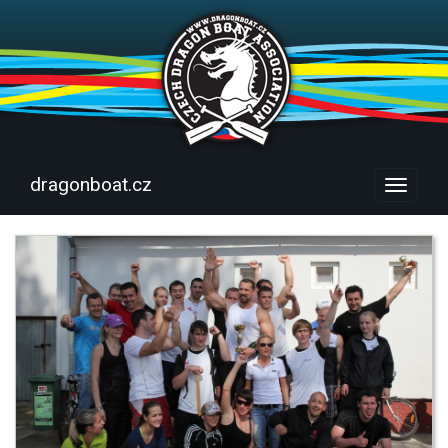
dragonboat.cz
Menu