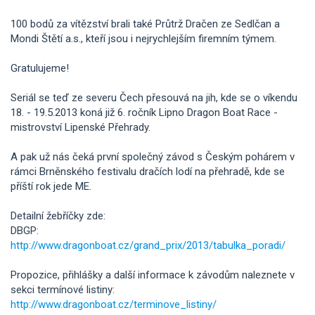
100 bodů za vítězství brali také Průtrž Dračen ze Sedlčan a
Mondi Štětí a.s., kteří jsou i nejrychlejším firemním týmem.
Gratulujeme!
Seriál se teď ze severu Čech přesouvá na jih, kde se o víkendu
18. - 19.5.2013 koná již 6. ročník Lipno Dragon Boat Race -
mistrovství Lipenské Přehrady.
A pak už nás čeká první společný závod s Českým pohárem v
rámci Brněnského festivalu dračích lodí na přehradě, kde se
příští rok jede ME.
Detailní žebříčky zde:
DBGP:
http://www.dragonboat.cz/grand_prix/2013/tabulka_poradi/
Propozice, přihlášky a další informace k závodům naleznete v
sekci termínové listiny:
http://www.dragonboat.cz/terminove_listiny/