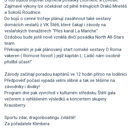
Zajímavé výkony lze očekávat od pilně trénujících Draků Mnetěš
a Sokolů Roudnice.
Do bojů o cenné trofeje plánují zasáhnout také sestavy
domácích veslařů z VK Štětí, které čakají i závody na
veslařských trenažérech "Přes kanál La Manche".
Ozdobou bude jistě nově vzniklá dívčí posádka North All-Stars
team.
Překvapením je pak plánovaný start romské sestavy O Roma
vakeren ( Romové hovoří ) jejíž kapitán L. Ladič nám osobně
přislíbil účast!"
Závody začínají poradou kapitánů ve 12 hodin přímo na loděnici.
Předpověď počasí vypadá velmi slibně a tak se těšíme na
závodníky i diváky!
Program dne pak vyvrcholí v kulturním středisku Štětí gala
večerem s vyhlášením výsledků a koncertem skupiny
Krausberry.
Sportu zdar, dragonboatingu zvláště!
Za pořadatele Klimbera