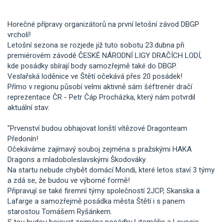
Horečné přípravy organizátorů na první letošní závod DBGP
vrcholí!
Letošní sezona se rozjede již tuto sobotu 23.dubna při
premiérovém závodě ČESKÉ NÁRODNÍ LIGY DRAČÍCH LODÍ,
kde posádky sbírají body samozřejmě také do DBGP.
Veslařská loděnice ve Štětí očekává přes 20 posádek!
Přímo v regionu působí velmi aktivně sám šéftrenér dračí
reprezentace ČR - Petr Čáp Procházka, který nám potvrdil
aktuální stav:
"Prvenství budou obhajovat lonští vítězové Dragonteam
Předonín!
Očekáváme zajímavý souboj zejména s pražskými HAKA
Dragons a mladoboleslavskými Škodováky.
Na startu nebude chybět domácí Mondi, které letos staví 3 týmy
a zdá se, že budou ve výborné formě!
Připravují se také firemní týmy společností 2JCP, Skanska a
Lafarge a samozřejmě posádka města Štětí i s panem
starostou Tomášem Ryšánkem.
S tou budou bojovat zejména posádky Litoměřic a Lovosic.