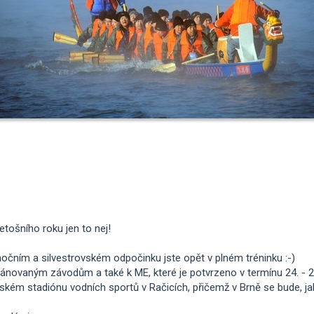
tošního roku jen to nej!
nočním a silvestrovském odpočinku jste opět v plném tréninku :-)
lánovaným závodům a také k ME, které je potvrzeno v termínu 24. - 2
kém stadiónu vodních sportů v Račicích, přičemž v Brně se bude, ja