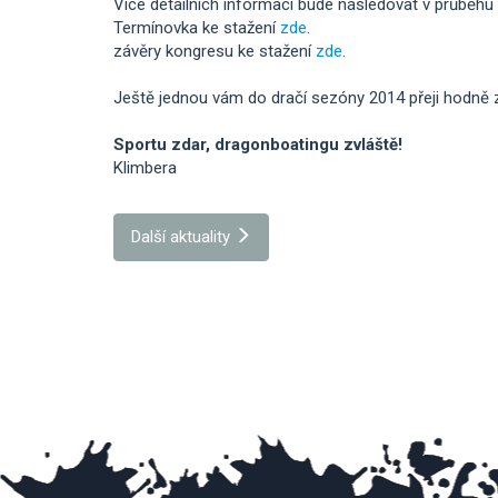
Více detailních informací bude následovat v průběhu 
Termínovka ke stažení
zde
.
závěry kongresu ke stažení
zde
.
Ještě jednou vám do dračí sezóny 2014 přeji hodně zdr
Sportu zdar, dragonboatingu zvláště!
Klimbera
Další aktuality