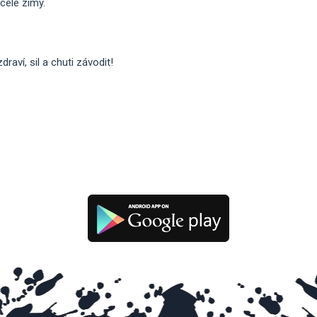
celé zimy.
aví, sil a chuti závodit!