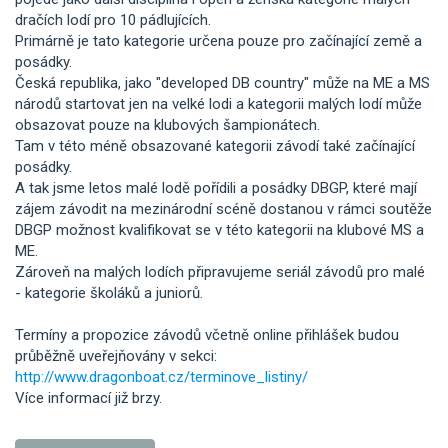
dračích lodí pro 10 pádlujících.
Primárně je tato kategorie určena pouze pro začínající země a
posádky.
Česká republika, jako "developed DB country" může na ME a MS
národů startovat jen na velké lodi a kategorii malých lodí může
obsazovat pouze na klubových šampionátech.
Tam v této méně obsazované kategorii závodí také začínající
posádky.
A tak jsme letos malé lodě pořídili a posádky DBGP, které mají
zájem závodit na mezinárodní scéně dostanou v rámci soutěže
DBGP možnost kvalifikovat se v této kategorii na klubové MS a
ME.
Zároveň na malých lodích připravujeme seriál závodů pro malé
- kategorie školáků a juniorů.
Termíny a propozice závodů včetně online přihlášek budou
průběžně uveřejňovány v sekci:
http://www.dragonboat.cz/terminove_listiny/
Více informací již brzy.