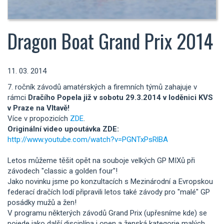
Dragon Boat Grand Prix 2014
11. 03. 2014
7. ročník závodů amatérských a firemních týmů zahajuje v
rámci
Dračího Popela již v sobotu 29.3.2014 v loděnici KVS
v Praze na Vltavě!
Více v propozicích
ZDE
.
Originální video upoutávka ZDE:
http://www.youtube.com/watch?v=PGNTxPsRlBA
Letos můžeme těšit opět na souboje velkých GP MIXů při
závodech "classic a golden four"!
Jako novinku jsme po konzultacích s Mezinárodní a Evropskou
federací dračích lodí připravili letos také závody pro "malé" GP
posádky mužů a žen!
V programu některých závodů Grand Prix (upřesníme kde) se
pojede jako další disciplína i open a ženská kategorie malých