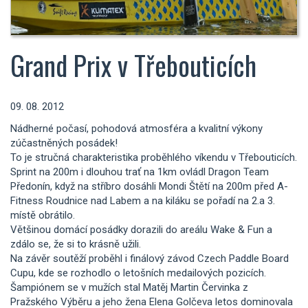
Grand Prix v Třebouticích
09. 08. 2012
Nádherné počasí, pohodová atmosféra a kvalitní výkony
zúčastněných posádek!
To je stručná charakteristika proběhlého víkendu v Třebouticích.
Sprint na 200m i dlouhou trať na 1km ovládl Dragon Team
Předonín, když na stříbro dosáhli Mondi Štětí na 200m před A-
Fitness Roudnice nad Labem a na kiláku se pořadí na 2.a 3.
místě obrátilo.
Většinou domácí posádky dorazili do areálu Wake & Fun a
zdálo se, že si to krásně užili.
Na závěr soutěží proběhl i finálový závod Czech Paddle Board
Cupu, kde se rozhodlo o letošních medailových pozicích.
Šampiónem se v mužích stal Matěj Martin Červinka z
Pražského Výběru a jeho žena Elena Golčeva letos dominovala