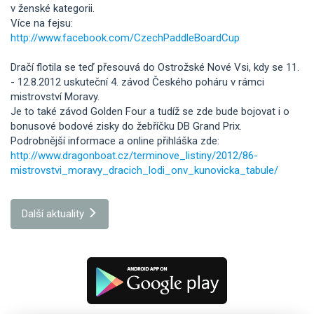
v ženské kategorii.
Více na fejsu:
http://www.facebook.com/CzechPaddleBoardCup
Dračí flotila se teď přesouvá do Ostrožské Nové Vsi, kdy se 11.
- 12.8.2012 uskuteční 4. závod Českého poháru v rámci
mistrovství Moravy.
Je to také závod Golden Four a tudíž se zde bude bojovat i o
bonusové bodové zisky do žebříčku DB Grand Prix.
Podrobnější informace a online přihláška zde:
http://www.dragonboat.cz/terminove_listiny/2012/86-
mistrovstvi_moravy_dracich_lodi_onv_kunovicka_tabule/
Další aktuality