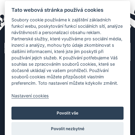
Tato webová stránka používá cookies
Soubory cookie používáme k zajištění základních
funkcí webu, poskytování funkcí sociálních sítí, analýze
návštěvnosti a personalizaci obsahu reklam.
Partnerské služby, které využíváme pro sociální média,
inzerci a analýzy, mohou tyto údaje zkombinovat s
dalšími informacemi, které jste jim poskytli při
používání jejich služeb. K používání potřebujeme Váš
souhlas se zpracováním souborů cookies, které se
dočasně ukládají ve vašem prohlížeči. Používání
souborů cookies můžete přizpůsobit vlastním
preferencím. Toto nastavení můžete kdykoliv změnit.
Nastavení cookies
Ochrana os. údajů
|
Cookies
|
Kontakt
|
Aplikace
Povolit vše
Copyright (c) 2010 - 2026
Česká asociace dračích lodí
, created
Partner-media.cz
Povolit nezbytné
Organizace závodů dračích lodí,
teambulding programy
,
termínovka
závodů