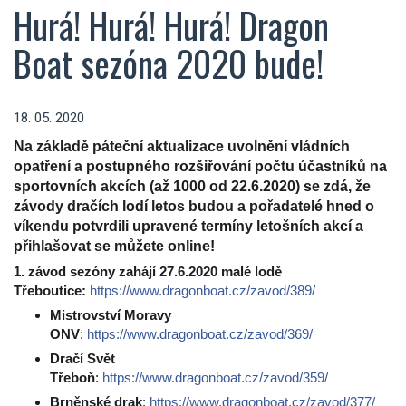
Hurá! Hurá! Hurá! Dragon
Boat sezóna 2020 bude!
18. 05. 2020
Na základě páteční aktualizace uvolnění vládních
opatření a postupného rozšiřování počtu účastníků na
sportovních akcích (až 1000 od 22.6.2020) se zdá, že
závody dračích lodí letos budou a pořadatelé hned o
víkendu potvrdili upravené termíny letošních akcí a
přihlašovat se můžete online!
1. závod sezóny zahájí 27.6.2020 malé lodě
Třeboutice:
https://www.dragonboat.cz/zavod/389/
Mistrovství Moravy
ONV
:
https://www.dragonboat.cz/zavod/369/
Dračí Svět
Třeboň
:
https://www.dragonboat.cz/zavod/359/
Brněnské drak
:
https://www.dragonboat.cz/zavod/377/