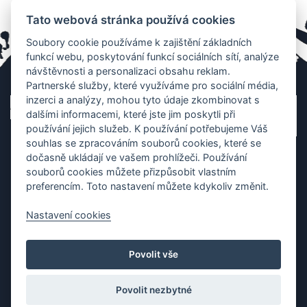
Tato webová stránka používá cookies
Soubory cookie používáme k zajištění základních
funkcí webu, poskytování funkcí sociálních sítí, analýze
návštěvnosti a personalizaci obsahu reklam.
Partnerské služby, které využíváme pro sociální média,
inzerci a analýzy, mohou tyto údaje zkombinovat s
dalšími informacemi, které jste jim poskytli při
používání jejich služeb. K používání potřebujeme Váš
souhlas se zpracováním souborů cookies, které se
dočasně ukládají ve vašem prohlížeči. Používání
souborů cookies můžete přizpůsobit vlastním
preferencím. Toto nastavení můžete kdykoliv změnit.
Nastavení cookies
Ochrana os. údajů
|
Cookies
|
Kontakt
|
Aplikace
Povolit vše
Copyright (c) 2010 - 2026
Česká asociace dračích lodí
, created
Partner-media.cz
Povolit nezbytné
Organizace závodů dračích lodí,
teambulding programy
,
termínovka
závodů