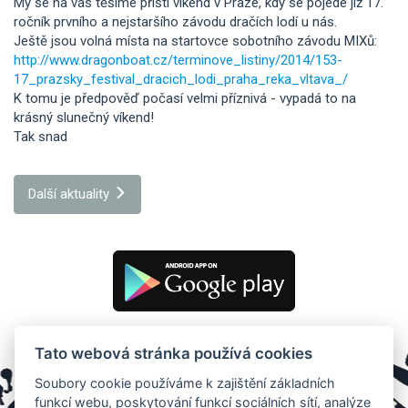
My se na vás těšíme příští víkend v Praze, kdy se pojede již 17.
ročník prvního a nejstaršího závodu dračích lodí u nás.
Ještě jsou volná místa na startovce sobotního závodu MIXů:
http://www.dragonboat.cz/terminove_listiny/2014/153-
17_prazsky_festival_dracich_lodi_praha_reka_vltava_/
K tomu je předpověď počasí velmi příznivá - vypadá to na
krásný slunečný víkend!
Tak snad
Další aktuality
Tato webová stránka používá cookies
Soubory cookie používáme k zajištění základních
funkcí webu, poskytování funkcí sociálních sítí, analýze