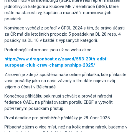
Národní MS v Brandenburgu (GER), které řeší repre manažéři
jednotlivých kategorií a klubové ME v Bělehradě (SRB), které
máte na starosti vy, kapitáni a manažéři nominovaných
posádek.
Nominace vychází z pořadí v ČPDL 2024 s tím, že právo účasti
za ČR má dle letošních propozic 5 posádek na DL 20 resp. 4
posádky na DL 10 v každé z vypsaných kategorií.
Podrobnější informace jsou už na webu akce:
https://www.dragonboat.cz/zavod/553-20th-edbf-
european-club-crew-championships-2025/
Zároveň je zde již spuštěna naše online přihláška, kde přihlásíte
vaše posádky jako na naše závody a tím dáte najevo svůj
zájem o účast v Bělehradě.
Konečnou přihlášku pak musí schválit a provést národní
federace ČADL na přihlašovacím portálu EDBF a vytvořit
potvrzeným posádkám přístup.
První deadline pro předběžné přihlášky je 28. únor 2025.
Případný zájem o více míst, než na kolik máme nárok, budeme v