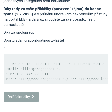
jednotlivých kategoriích řešit individuálně.
Díky tedy za vaše přihlášky (potvrzení zájmu) do konce
týdne (2.2.2025)
a v průběhu února vám pak vytvořím přístupy
na portál EDBF a další už si budete za své posádky řešit
samostatně.
Díky za spolupráci.
Sportu zdar, dragonboatingu zvláště!
K.
-- 

ČESKÁ ASOCIACE DRAČÍCH LODÍ - CZECH DRAGON BOAT ASSOC
email: office@dragonboat.cz

GSM: +420 775 220 011

More: http://www.dragonboat.cz/ or: http://www.faceb
Další aktuality