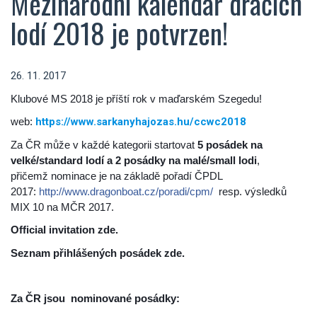
Mezinárodní kalendář dračích
lodí 2018 je potvrzen!
26. 11. 2017
Klubové MS 2018 je příští rok v maďarském Szegedu!
web:
https://www.sarkanyhajozas.hu/ccwc2018
Za ČR může v každé kategorii startovat
5 posádek na
velké/standard lodí a 2 posádky na malé/small lodi
,
přičemž
nominace je na základě pořadí ČPDL
2017:
http://www.dragonboat.cz/poradi/cpm/
resp. výsledků
MIX 10 na MČR 2017.
Official invitation zde.
Seznam přihlášených posádek zde.
Za ČR jsou nominované posádky: