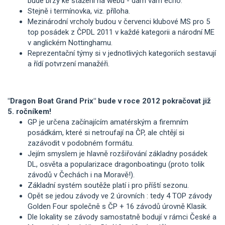
bude brzy ke stažení na webu - dám vám echo.
Stejně i termínovka, viz. příloha.
Mezinárodní vrcholy budou v červenci klubové MS pro 5
top posádek z ČPDL 2011 v každé kategorii a národní ME
v anglickém Nottinghamu.
Reprezentační týmy si v jednotlivých kategoriích sestavují
a řídí potvrzení manažéři.
"Dragon Boat Grand Prix" bude v roce 2012 pokračovat již
5. ročníkem!
GP je určena začínajícím amatérským a firemním
posádkám, které si netroufají na ČP, ale chtějí si
zazávodit v podobném formátu.
Jejím smyslem je hlavně rozšiřování základny posádek
DL, osvěta a popularizace dragonboatingu (proto tolik
závodů v Čechách i na Moravě!).
Základní systém soutěže platí i pro příští sezonu.
Opět se jedou závody ve 2 úrovních : tedy 4 TOP závody
Golden Four společně s ČP + 16 závodů úrovně Klasik.
Dle lokality se závody samostatně bodují v rámci České a