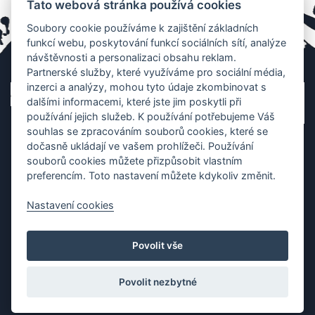
Tato webová stránka používá cookies
Soubory cookie používáme k zajištění základních
funkcí webu, poskytování funkcí sociálních sítí, analýze
návštěvnosti a personalizaci obsahu reklam.
Partnerské služby, které využíváme pro sociální média,
inzerci a analýzy, mohou tyto údaje zkombinovat s
dalšími informacemi, které jste jim poskytli při
používání jejich služeb. K používání potřebujeme Váš
souhlas se zpracováním souborů cookies, které se
dočasně ukládají ve vašem prohlížeči. Používání
souborů cookies můžete přizpůsobit vlastním
preferencím. Toto nastavení můžete kdykoliv změnit.
Nastavení cookies
Ochrana os. údajů
|
Cookies
|
Kontakt
|
Aplikace
Povolit vše
Copyright (c) 2010 - 2026
Česká asociace dračích lodí
, created
Partner-media.cz
Povolit nezbytné
Organizace závodů dračích lodí,
teambulding programy
,
termínovka
závodů