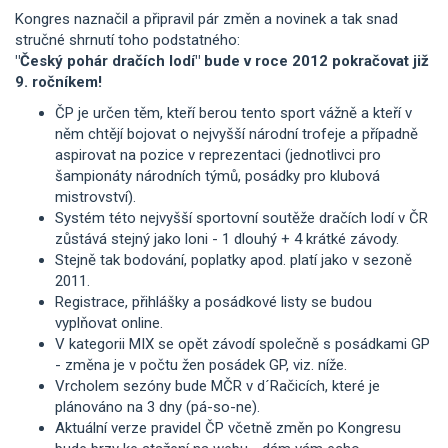
Kongres naznačil a připravil pár změn a novinek a tak snad
stručné shrnutí toho podstatného:
"Český pohár dračích lodí" bude v roce 2012 pokračovat již
9. ročníkem!
ČP je určen těm, kteří berou tento sport vážně a kteří v
něm chtějí bojovat o nejvyšší národní trofeje a případně
aspirovat na pozice v reprezentaci (jednotlivci pro
šampionáty národních týmů, posádky pro klubová
mistrovství).
Systém této nejvyšší sportovní soutěže dračích lodí v ČR
zůstává stejný jako loni - 1 dlouhý + 4 krátké závody.
Stejně tak bodování, poplatky apod. platí jako v sezoně
2011.
Registrace, přihlášky a posádkové listy se budou
vyplňovat online.
V kategorii MIX se opět závodí společně s posádkami GP
- změna je v počtu žen posádek GP, viz. níže.
Vrcholem sezóny bude MČR v d´Račicích, které je
plánováno na 3 dny (pá-so-ne).
Aktuální verze pravidel ČP včetně změn po Kongresu