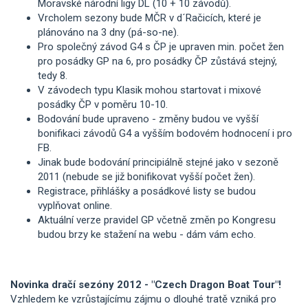
Moravské národní ligy DL (10 + 10 závodů).
Vrcholem sezony bude MČR v d´Račicích, které je
plánováno na 3 dny (pá-so-ne).
Pro společný závod G4 s ČP je upraven min. počet žen
pro posádky GP na 6, pro posádky ČP zůstává stejný,
tedy 8.
V závodech typu Klasik mohou startovat i mixové
posádky ČP v poměru 10-10.
Bodování bude upraveno - změny budou ve vyšší
bonifikaci závodů G4 a vyšším bodovém hodnocení i pro
FB.
Jinak bude bodování principiálně stejné jako v sezoně
2011 (nebude se již bonifikovat vyšší počet žen).
Registrace, přihlášky a posádkové listy se budou
vyplňovat online.
Aktuální verze pravidel GP včetně změn po Kongresu
budou brzy ke stažení na webu - dám vám echo.
Novinka dračí sezóny 2012 - "Czech Dragon Boat Tour"!
Vzhledem ke vzrůstajícímu zájmu o dlouhé tratě vzniká pro