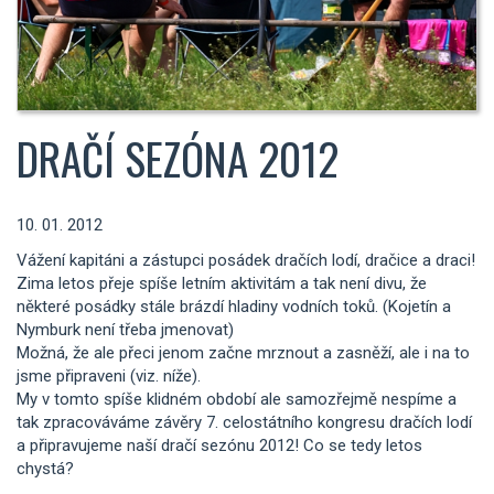
DRAČÍ SEZÓNA 2012
10. 01. 2012
Vážení kapitáni a zástupci posádek dračích lodí, dračice a draci!
Zima letos přeje spíše letním aktivitám a tak není divu, že
některé posádky stále brázdí hladiny vodních toků. (Kojetín a
Nymburk není třeba jmenovat)
Možná, že ale přeci jenom začne mrznout a zasněží, ale i na to
jsme připraveni (viz. níže).
My v tomto spíše klidném období ale samozřejmě nespíme a
tak zpracováváme závěry 7. celostátního kongresu dračích lodí
a připravujeme naší dračí sezónu 2012! Co se tedy letos
chystá?