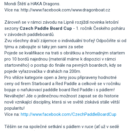
Mondi Štětí a HAKA Dragons.
Více na: http://www.facebook.com/www.dragonboat.cz
Zároveň se v rámci závodu na Lipně rozjíždí novinka letošní
sezony
Czech Paddle Board Cup
- 1. ročník Českého poháru
v závodech paddleboardů.
Zvu všechny dračí zájemce o individuální trofej! Odpočiňte si od
týmu a zabojujte si taky jen sami za sebe
Pojede se kvalifikace na trati s obrátkou a hromadným startem
pro 10 bordů najednou (materiál máme k dispozici v rámci
startovného) o postup do finále na pevných boardech, kdy se
pojede vyřazovačka v drahách na 200m.
Pro vítěze kategorie open a ženy jsou připraveny hodnotné
ceny od firem Starboard a Red Paddle a celkově se v ročníku
bojuje o nafukovací padddle board Red Paddle i s pádlem!
Neváhejte! Jde o jedinečnou možnost zapsat se do historie
nově vznikající disciplíny, která si ve světě získává stále větší
popularitu!
Více na:
http://www.facebook.com/CzechPaddleBoardCup
Těším se na společné setkání s pádlem v ruce (ať už v sedě