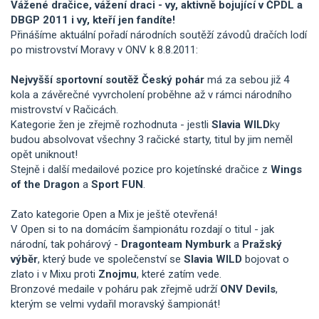
Vážené dračice, vážení draci - vy, aktivně bojující v ČPDL a
DBGP 2011 i vy, kteří jen fandíte!
Přinášíme aktuální pořadí národních soutěží závodů dračích lodí
po mistrovství Moravy v ONV k 8.8.2011:
Nejvyšší sportovní soutěž Český pohár
má za sebou již 4
kola a závěrečné vyvrcholení proběhne až v rámci národního
mistrovství v Račicách.
Kategorie žen je zřejmě rozhodnuta - jestli
Slavia WILD
ky
budou absolvovat všechny 3 račické starty, titul by jim neměl
opět uniknout!
Stejně i další medailové pozice pro kojetínské dračice z
Wings
of the Dragon
a
Sport FUN
.
Zato kategorie Open a Mix je ještě otevřená!
V Open si to na domácím šampionátu rozdají o titul - jak
národní, tak pohárový -
Dragonteam Nymburk
a
Pražský
výběr
, který bude ve společenství se
Slavia WILD
bojovat o
zlato i v Mixu proti
Znojmu
, které zatím vede.
Bronzové medaile v poháru pak zřejmě udrží
ONV Devils
,
kterým se velmi vydařil moravský šampionát!