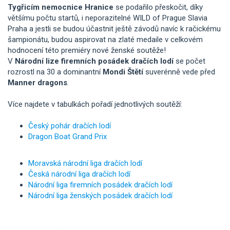
Tygřicím nemocnice Hranice
se podařilo přeskočit, díky
většímu počtu startů, i neporazitelné WILD of Prague Slavia
Praha a jestli se budou účastnit ještě závodů navíc k račickému
šampionátu, budou aspirovat na zlaté medaile v celkovém
hodnocení této premiéry nové ženské soutěže!
V
Národní lize firemních posádek dračích lodí
se počet
rozrostl na 30 a dominantní
Mondi Štětí
suverénně vede před
Manner dragons
.
Více najdete v tabulkách pořadí jednotlivých soutěží:
Český pohár dračích lodí
Dragon Boat Grand Prix
Moravská národní liga dračích lodí
Česká národní liga dračích lodí
Národní liga firemních posádek dračích lodí
Národní liga ženských posádek dračích lodí