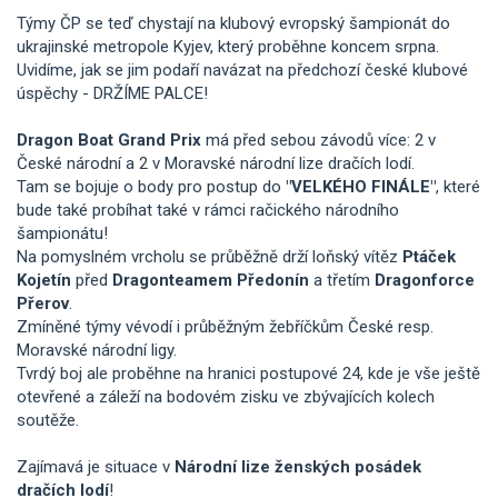
Týmy ČP se teď chystají na klubový evropský šampionát do
ukrajinské metropole Kyjev, který proběhne koncem srpna.
Uvidíme, jak se jim podaří navázat na předchozí české klubové
úspěchy - DRŽÍME PALCE!
Dragon Boat Grand Prix
má před sebou závodů více: 2 v
České národní a 2 v Moravské národní lize dračích lodí.
Tam se bojuje o body pro postup do
"VELKÉHO FINÁLE"
, které
bude také probíhat také v rámci račického národního
šampionátu!
Na pomyslném vrcholu se průběžně drží loňský vítěz
Ptáček
Kojetín
před
Dragonteamem Předonín
a třetím
Dragonforce
Přerov
.
Zmíněné týmy vévodí i průběžným žebříčkům České resp.
Moravské národní ligy.
Tvrdý boj ale proběhne na hranici postupové 24, kde je vše ještě
otevřené a záleží na bodovém zisku ve zbývajících kolech
soutěže.
Zajímavá je situace v
Národní lize ženských posádek
dračích lodí
!