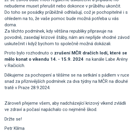
nebudeme muset přerušit nebo dokonce v průběhu ukončit.
Do toho se posádky průběžně odhlašují, což je pochopitelné i s
ohledem na to, že vaše pomoc bude možná potřeba u vás
doma.
Za těchto podmínek, kdy většina republiky připravuje na
povodně, zasedají krizové štáby, nám ani nepřijde vhodné závod
uskutečnit i když bychom to společně možná dokázali.
Proto bylo rozhodnuto o
zrušení MČR dračích lodí, které se
mělo konat o víkendu 14. - 15.9. 2024
na kanále Labe Arény
v Račicích.
Děkujeme za pochopení a těšíme se na setkání s pádlem v ruce
snad za příznivějších podmínek za dva týdny na MČR na dlouhé
tratě v Praze 28.9.2024.
Zároveň přejeme všem, aby nadcházející krizový víkend zvládli
ve zdraví a počasí napáchalo co nejméně škod.
Držte se!
Petr Klíma