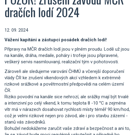
dračích lodí 2024
12. 09. 2024
Vážení kapitáni a zástupci posádek dračích lodí!
Přípravy na MČR dračích lodí jsou v plném proudu. Lodě už jsou
na kanále, dráha, medaile, poháry i trofeje jsou připravené,
veškerý servis nasmlouvaný, realizační tým v pohotovosti.
Zároveň ale sledujeme varování ČHMÚ a včerejší doporučení
vlády ČR ke zrušení víkendových akcí vzhledem k extrémně
rizikové srážkové a povětrnostní předpovědi na celém území
ČR.
Riziko povodní na kanále sice nehrozí, ale srážky mají být trvalé
a intenzivní po celý víkend, k tomu teplota 8 -10 °C a zejména
vítr má v nárazech dosahovat rychlosti místy téměř 90 km/hod,
což je velmi rizikové nejen pro závod, ale i pro stavbu zázemí -
stanů vás závodníků.
Bohužel nedokážeme zaručit vaše zdraví a bezpečnost a ani to,
že se závod bude moci regulérně uskutečnit a případně ho