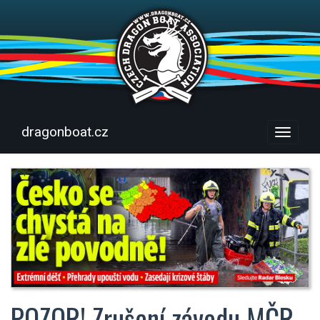
dragonboat.cz
Menu
POZOR! Zrušení závodu MČR