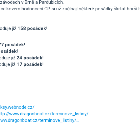
 závodech v Brně a Pardubicích.
 celkovém hodnocení GP si už začínají některé posádky škrtat horší 
oduje již
158 posádek
!
77 posádek
!
posádek
!
oduje již
24 posádek
!
oduje již
17 posádek
!
doksy.webnode.cz/
ttp://www.dragonboat.cz/terminove_listiny/...
www.dragonboat.cz/terminove_listiny/...