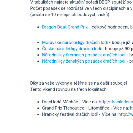
V tabulkách najdete aktuální pořadí DBGP soutěží po
Počet posádek se rozrůstá ve všech disciplínách a v
(počítá se 10 nejlepších bodových zisků).
Dragon Boat Grand Prix
- celkové hodnocení, b
Moravské národní ligy dračích lodí
- boduje již
České národní ligy dračích lodí
- boduje již
90 
Národní ligy firemních posádek dračích lodí
- b
Národní ligy ženských posádek dračích lodí
- b
Díky za vaše výkony a těšíme se na další souboje!
Tento víkend rovnou na třech lokalitách:
Dračí lodě Mácháč - Více na:
http://dracilode
Grand Prix Třeboutice - Litoměřice - Více na:
h
Hranický festival dračích lodí - Více na:
http://