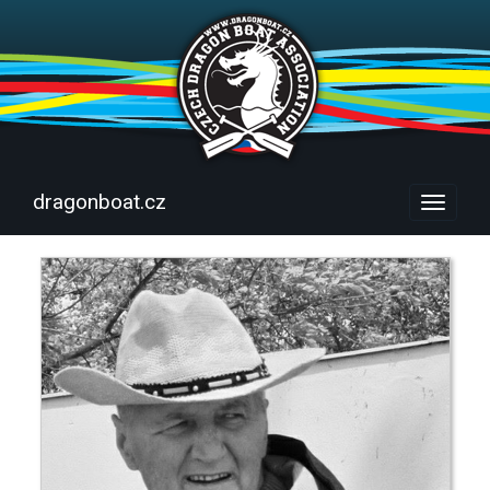
dragonboat.cz
Menu