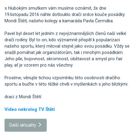
s hlubokým smutkem vám musíme oznámit, že dne
19.listopadu 2016 náhle dotlouklo dračí srdce kouče posádky
Mondi Štětí, našeho kolegy a kamaráda Pavla Čermáka.
Pavel byl deset let jedním z nejvýznamnějších členů naší velké
dračí rodiny. Byl to on, kdo významně přispěl k popularizaci
našeho sportu, který miloval stejně jako svou posádku. Vždy se
snažil pomáhat jak organizátorům, tak i mnohým posádkám.
Jeho píle, bojovnost, skromnost, obětavost a smysl pro fair
play, ať je vzorem pro nás všechny.
Prosíme, věnujte tichou vzpomínku této osobnosti dračího
sportu a buďte v této těžké chvíli v myšlenkách s jeho blízkými.
draci z Mondi Štětí
Video nekrolog TV Štětí
Další aktuality