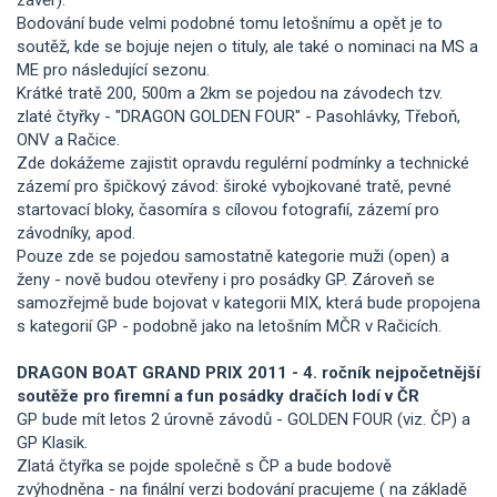
Bodování bude velmi podobné tomu letošnímu a opět je to
soutěž, kde se bojuje nejen o tituly, ale také o nominaci na MS a
ME pro následující sezonu.
Krátké tratě 200, 500m a 2km se pojedou na závodech tzv.
zlaté čtyřky - "DRAGON GOLDEN FOUR" - Pasohlávky, Třeboň,
ONV a Račice.
Zde dokážeme zajistit opravdu regulérní podmínky a technické
zázemí pro špičkový závod: široké vybojkované tratě, pevné
startovací bloky, časomíra s cílovou fotografií, zázemí pro
závodníky, apod.
Pouze zde se pojedou samostatně kategorie muži (open) a
ženy - nově budou otevřeny i pro posádky GP. Zároveň se
samozřejmě bude bojovat v kategorii MIX, která bude propojena
s kategorií GP - podobně jako na letošním MČR v Račicích.
DRAGON BOAT GRAND PRIX 2011 - 4. ročník nejpočetnější
soutěže pro firemní a fun posádky dračích lodí v ČR
GP bude mít letos 2 úrovně závodů - GOLDEN FOUR (viz. ČP) a
GP Klasik.
Zlatá čtyřka se pojde společně s ČP a bude bodově
zvýhodněna - na finální verzi bodování pracujeme ( na základě