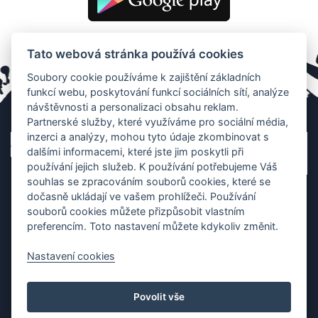
Tato webová stránka používá cookies
Soubory cookie používáme k zajištění základních
funkcí webu, poskytování funkcí sociálních sítí, analýze
návštěvnosti a personalizaci obsahu reklam.
Partnerské služby, které využíváme pro sociální média,
inzerci a analýzy, mohou tyto údaje zkombinovat s
dalšími informacemi, které jste jim poskytli při
používání jejich služeb. K používání potřebujeme Váš
souhlas se zpracováním souborů cookies, které se
dočasně ukládají ve vašem prohlížeči. Používání
souborů cookies můžete přizpůsobit vlastním
preferencím. Toto nastavení můžete kdykoliv změnit.
Nastavení cookies
Ochrana os. údajů
|
Cookies
|
Kontakt
|
Aplikace
Povolit vše
Copyright (c) 2010 - 2026
Česká asociace dračích lodí
, created