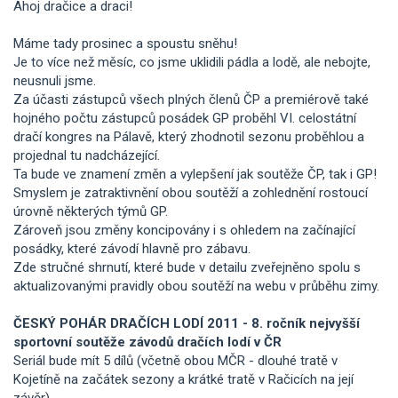
Ahoj dračice a draci!
Máme tady prosinec a spoustu sněhu!
Je to více než měsíc, co jsme uklidili pádla a lodě, ale nebojte,
neusnuli jsme.
Za účasti zástupců všech plných členů ČP a premiérově také
hojného počtu zástupců posádek GP proběhl VI. celostátní
dračí kongres na Pálavě, který zhodnotil sezonu proběhlou a
projednal tu nadcházející.
Ta bude ve znamení změn a vylepšení jak soutěže ČP, tak i GP!
Smyslem je zatraktivnění obou soutěží a zohlednění rostoucí
úrovně některých týmů GP.
Zároveň jsou změny koncipovány i s ohledem na začínající
posádky, které závodí hlavně pro zábavu.
Zde stručné shrnutí, které bude v detailu zveřejněno spolu s
aktualizovanými pravidly obou soutěží na webu v průběhu zimy.
ČESKÝ POHÁR DRAČÍCH LODÍ 2011 - 8. ročník nejvyšší
sportovní soutěže závodů dračích lodí v ČR
Seriál bude mít 5 dílů (včetně obou MČR - dlouhé tratě v
Kojetíně na začátek sezony a krátké tratě v Račicích na její
závěr).