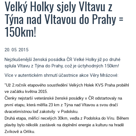
Velký Holky sjely Vltavu z
Týna nad Vltavou do Prahy =
150km!
20. 05. 2015
Nejzkušenější ženská posádka ČR Velké Holky již po druhé
splula Vltavu z Týna do Prahy, což je úctyhodných 150km!
Více v autentickém shrnutí účastnice akce Věry Mrázové:
"Už 2.ročník etapového soustředění Velkých Holek KVS Praha proběhl
ve začátku května 2015.
Členky nejstarší veteránské ženské posádky v ČR odstartovaly na
první etapu, která měřila
23 km
z Týna nad Vltavou a svou dračí
dvacetimístnou loď zakotvily
v Podolsku.
Druhá etapa, měřící necelých 30km, vedla z Podolska do Víru. Během
plavby bylo několik zastávek na doplnění energie a kulturu na hradě
Zvíkově a Orlíku.