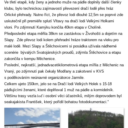
Ve třetí etapě, kdy ženy a jednoho muže na pádle doplnily další členky
klubu, bylo technickou zajímavostí převezení dračí lodě přes hráz
Orlické přehrady. Nutno říct, že převoz lodi dlouhé 12,5m se poprvé zde
uskutečnil při premiéře splutí Vltavy na dračí lodi Velkými Holkami
vloni. Po zdýmnutí Kamýku končila 40km etapa v Cholíně.
Předposlední etapa měřila 38km se zastávkou v Živohošti a dojetím na
Slapy.
Zde převoz lodi kolem přehradní hráze traktorem
na vleku pro
malé lodě. Mezi Slapy a Štěchovicemi si posádka užívala nádherné
scenérie
bývalých Svatojánských proudů, zdýmla Štěchovice a etapu
zakončila v kempu Měchenice.
Poslední, nejkratší, jednadvacetikilometrová etapa mířila z Měchenic na
Vraný, po zdýmnutí pak čekaly Modřany a zakotvení v KVS
s poděkováním neúnavné organizátorce Jarmile.
Celkem ujeto 150km, jelo se
na Dračí lodi Velkých Holek s 15-18
pádlujícími ženami, které doplňoval 1 muž na pádle a kormidelník.
Většinu trasy vezla
loď
i osobní věci účastníků, milým doprovodem byl
seakajakista František, který pořídil bohatou fotodokumentaci."