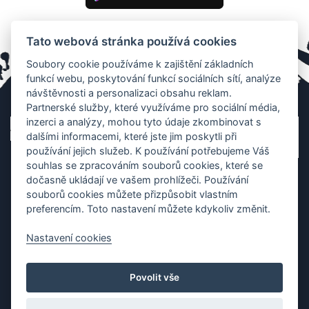
Tato webová stránka používá cookies
Soubory cookie používáme k zajištění základních
funkcí webu, poskytování funkcí sociálních sítí, analýze
návštěvnosti a personalizaci obsahu reklam.
Partnerské služby, které využíváme pro sociální média,
inzerci a analýzy, mohou tyto údaje zkombinovat s
dalšími informacemi, které jste jim poskytli při
používání jejich služeb. K používání potřebujeme Váš
souhlas se zpracováním souborů cookies, které se
dočasně ukládají ve vašem prohlížeči. Používání
souborů cookies můžete přizpůsobit vlastním
preferencím. Toto nastavení můžete kdykoliv změnit.
Nastavení cookies
Ochrana os. údajů
|
Cookies
|
Kontakt
|
Aplikace
Povolit vše
Copyright (c) 2010 - 2026
Česká asociace dračích lodí
, created
Partner-media.cz