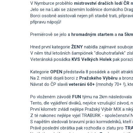
V Nymburce proběhlo
mistrovství dračích lodí ČR 
Jelo se na Labi se zázemím loděnice domácího Dragon
Borci osobně asistovali nejen při stavbě trati, přípra
přípravu nápojů!
Premiérově se jelo
s hromadným startem
a
na 5k
Hned první kategorie
ŽENY
nabídla zajímavé souboje
V něm titul letošních šampiónek "dlouhotraťařek" zís
Veteránská posádka
KVS Velkých Holek
pak poraz
Kategorie
OPEN
představila 8 posádek a opět atrak
Na 2. místě dojeli borci z
Pražského Výběru
a bronz
Návrat do ČP slavili
veteráni 60+
(mnohdy 70+ !), kte
Po vloženém závodě
FUN
týmu na 2km následovala 
Tento, dle vyjádření diváků, nejvíce vzrušující závod
První kilometr zvládl nejlépe Pražský Výběr MIX a nik
Z té nakonec nejlépe vyjel TRABURK - společenství Ny
S napětím sledovali bravurní práci kormidelníků, kte
Právě poslední obrátka pak rozhodla o zlatu pro
TR