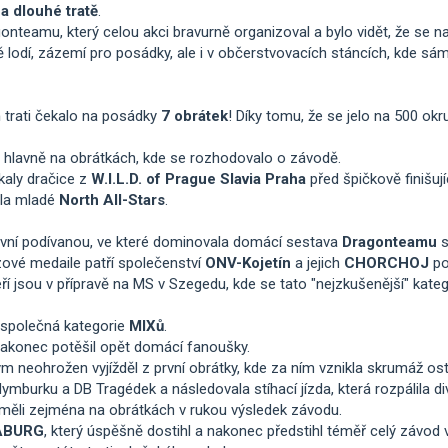
na dlouhé tratě
.
teamu, který celou akci bravurně organizoval a bylo vidět, že se na
vě lodí, zázemí pro posádky, ale i v občerstvovacích stáncích, kde sám k
m
trati čekalo na posádky
7 obrátek
! Díky tomu, že se jelo na 500 okr
 hlavně na obrátkách, kde se rozhodovalo o závodě.
kaly dračice z
W.I.L.D. of Prague Slavia Praha
před špičkově finišuj
ila mladé
North All-Stars
.
tivní podívanou, ve které dominovala domácí sestava
Dragonteamu
s
ové medaile patří společenství
ONV-Kojetín
a jejich
CHORCHOJ
po
ří jsou v přípravě na MS v Szegedu, kde se tato "nejzkušenější" kate
společná kategorie
MIXů
.
, nakonec potěšil opět domácí fanoušky.
ým neohrožen vyjížděl z první obrátky, kde za ním vznikla skrumáž ost
mburku a DB Tragédek a následovala stíhací jízda, která rozpálila div
ří měli zejména na obrátkách v rukou výsledek závodu.
ABURG
, který úspěšně dostihl a nakonec předstihl téměř celý závod