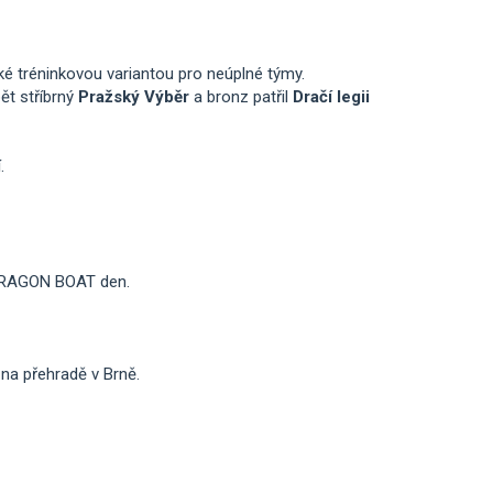
ké tréninkovou variantou pro neúplné týmy.
pět stříbrný
Pražský Výběr
a bronz patřil
Dračí legii
.
í DRAGON BOAT den.
, na přehradě v Brně.