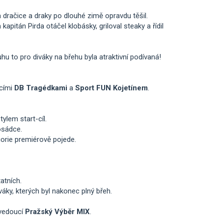
 dračice a draky po dlouhé zimě opravdu těšil.
apitán Pirda otáčel klobásky, griloval steaky a řídil
uhu to pro diváky na břehu byla atraktivní podívaná!
ícími
DB Tragédkami
a
Sport FUN Kojetínem
.
tylem start-cíl.
sádce.
gorie premiérově pojede.
atních.
áky, kterých byl nakonec plný břeh.
 vedoucí
Pražský Výběr MIX
.