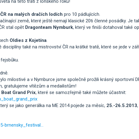
světa na této trati z loňského roku!
í ČR na malých dračích lodích
pro 10 pádlujících.
ínající země, které ještě nemají klasické 20ti členné posádky. Je ta
ČR stal opět
Dragonteam Nymburk
, který ve finiši dotahoval také o
xech
Oldies z Kojetína
.
sciplíny také na mistrovství ČR na krátké tratě, které se jede v září
 fejsbůku.
dně.
ylo milostivé a v Nymburce jsme společně prožili krásný sportovn
, gratulujeme vítězům a medailistům!
 Boat Grand Prix
, které se samozřejmě také můžete účastnit:
n_boat_grand_prix
 který se jako generálka na ME 2014 pojede za měsíc,
25.-26.5.2013
-brnensky_festival...