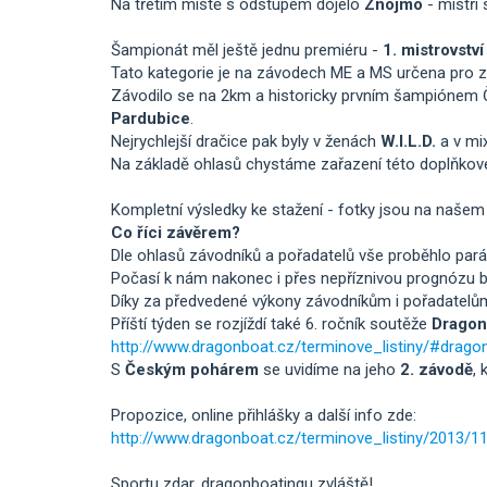
Na třetím místě s odstupem dojelo
Znojmo
- mistři 
Šampionát měl ještě jednu premiéru -
1. mistrovstv
Tato kategorie je na závodech ME a MS určena pro zač
Závodilo se na 2km a historicky prvním šampiónem 
Pardubice
.
Nejrychlejší dračice pak byly v ženách
W.I.L.D.
a v mi
Na základě ohlasů chystáme zařazení této doplňkové di
Kompletní výsledky ke stažení - fotky jsou na našem
Co říci závěrem?
Dle ohlasů závodníků a pořadatelů vše proběhlo pará
Počasí k nám nakonec i přes nepříznivou prognózu b
Díky za předvedené výkony závodníkům i pořadatelům
Příští týden se rozjíždí také 6. ročník soutěže
Dragon
http://www.dragonboat.cz/terminove_listiny/#drago
S
Českým pohárem
se uvidíme na jeho
2. závodě
,
Propozice, online přihlášky a další info zde:
http://www.dragonboat.cz/terminove_listiny/2013/115
Sportu zdar, dragonboatingu zvláště!