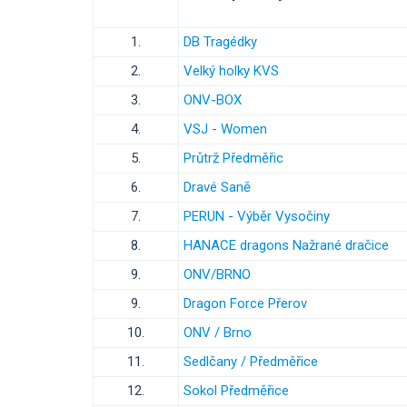
1.
DB Tragédky
2.
Velký holky KVS
3.
ONV-BOX
4.
VSJ - Women
5.
Průtrž Předměřic
6.
Dravé Saně
7.
PERUN - Výběr Vysočiny
8.
HANACE dragons Nažrané dračice
9.
ONV/BRNO
9.
Dragon Force Přerov
10.
ONV / Brno
11.
Sedlčany / Předměřice
12.
Sokol Předměřice