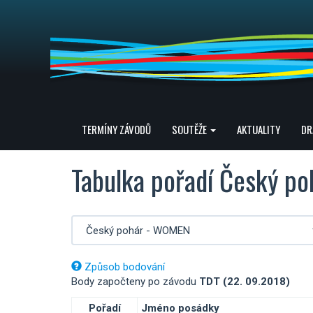
TERMÍNY ZÁVODŮ
SOUTĚŽE
AKTUALITY
DR
Tabulka pořadí Český p
Způsob bodování
Body započteny po závodu
TDT (22. 09.2018)
Pořadí
Jméno posádky