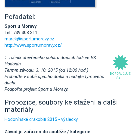
Pořadatel:
Sport u Moravy
Tel.: 739 308 311
marek@sportumoravy.cz
http://www.sportumoravy.cz/
1. ročník otevřeného poháru dračích lodí ve VK
Hodonín
Termín závodu: 3. 10. 2015 (od 12:00 hod.)
DOPORUČUJE
Probuďte v sobě spícího draka a budujte týmového
ČADL
ducha.
Podpořte projekt Sport u Moravy.
Propozice, soubory ke stažení a další
materiály:
Hodonínské drakobití 2015 - výsledky
Závod je zařazen do soutěže / kategorie: