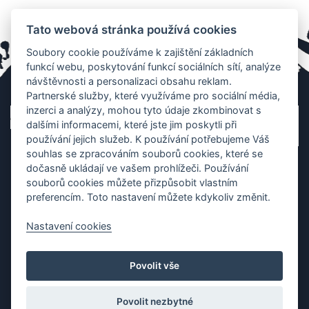
Tato webová stránka používá cookies
Soubory cookie používáme k zajištění základních
funkcí webu, poskytování funkcí sociálních sítí, analýze
návštěvnosti a personalizaci obsahu reklam.
Partnerské služby, které využíváme pro sociální média,
inzerci a analýzy, mohou tyto údaje zkombinovat s
dalšími informacemi, které jste jim poskytli při
používání jejich služeb. K používání potřebujeme Váš
souhlas se zpracováním souborů cookies, které se
dočasně ukládají ve vašem prohlížeči. Používání
souborů cookies můžete přizpůsobit vlastním
preferencím. Toto nastavení můžete kdykoliv změnit.
Nastavení cookies
Ochrana os. údajů
|
Cookies
|
Kontakt
|
Aplikace
Povolit vše
Copyright (c) 2010 - 2026
Česká asociace dračích lodí
, created
Partner-media.cz
Povolit nezbytné
Organizace závodů dračích lodí,
teambulding programy
,
termínovka