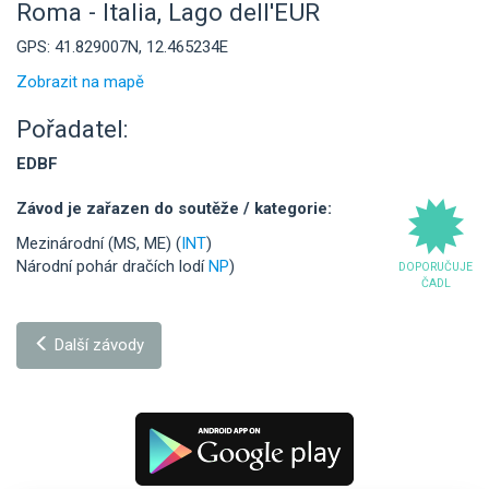
Roma - Italia, Lago dell'EUR
GPS: 41.829007N, 12.465234E
Zobrazit na mapě
Pořadatel:
EDBF
Závod je zařazen do soutěže / kategorie:
Mezinárodní (MS, ME) (
INT
)
Národní pohár dračích lodí
NP
)
DOPORUČUJE
ČADL
Další závody