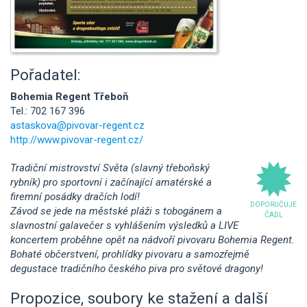
Pořadatel:
Bohemia Regent Třeboň
Tel.: 702 167 396
astaskova@pivovar-regent.cz
http://www.pivovar-regent.cz/
Tradiční mistrovství Světa (slavný třeboňský
rybník) pro sportovní i začínající amatérské a
firemní posádky dračích lodí!
DOPORUČUJE
Závod se jede na městské pláži s tobogánem a
ČADL
slavnostní galavečer s vyhlášením výsledků a LIVE
koncertem proběhne opět na nádvoří pivovaru Bohemia Regent.
Bohaté občerstvení, prohlídky pivovaru a samozřejmě
degustace tradičního českého piva pro světové dragony!
Propozice, soubory ke stažení a další