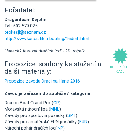
Pořadatel:
Dragonteam Kojetín
Tel.: 602 579 025
prokesji@seznam.cz
http://www.kanoistik...nboating/16drnh.html
Hanácký festival dračích lodí - 10. ročník.
Propozice, soubory ke stažení a
DOPORUČUJE
další materiály:
ČADL
Propozice závodu Draci na Hané 2016
Závod je zařazen do soutěže / kategorie:
Dragon Boat Grand Prix (
GP
)
Moravská národní liga (
MNL
)
Závody pro sportovní posádky (
SPT
)
Závody pro amatérské FUN posádky (
FUN
)
Národní pohár dračích lodí
NP
)