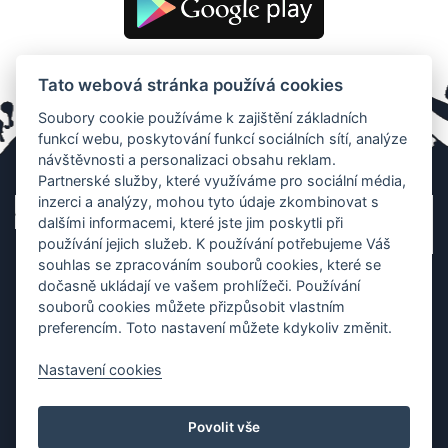
Tato webová stránka používá cookies
Soubory cookie používáme k zajištění základních
funkcí webu, poskytování funkcí sociálních sítí, analýze
návštěvnosti a personalizaci obsahu reklam.
Partnerské služby, které využíváme pro sociální média,
inzerci a analýzy, mohou tyto údaje zkombinovat s
dalšími informacemi, které jste jim poskytli při
používání jejich služeb. K používání potřebujeme Váš
souhlas se zpracováním souborů cookies, které se
dočasně ukládají ve vašem prohlížeči. Používání
souborů cookies můžete přizpůsobit vlastním
preferencím. Toto nastavení můžete kdykoliv změnit.
Nastavení cookies
Ochrana os. údajů
|
Cookies
|
Kontakt
|
Aplikace
Povolit vše
Copyright (c) 2010 - 2026
Česká asociace dračích lodí
, created