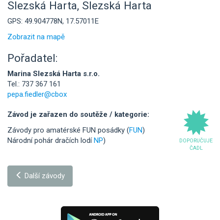
Slezská Harta, Slezská Harta
GPS: 49.904778N, 17.57011E
Zobrazit na mapě
Pořadatel:
Marina Slezská Harta s.r.o.
Tel.: 737 367 161
pepa.fiedler@cbox
Závod je zařazen do soutěže / kategorie:
Závody pro amatérské FUN posádky (
FUN
)
Národní pohár dračích lodí
NP
)
DOPORUČUJE
ČADL
Další závody